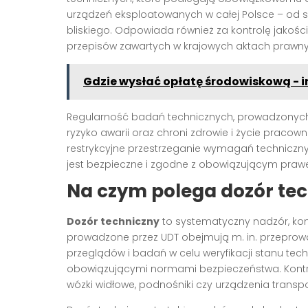
urządzeń eksploatowanych w całej Polsce – od s
bliskiego. Odpowiada również za kontrolę jakośc
przepisów zawartych w krajowych aktach prawn
Gdzie wysłać opłatę środowiskową - i
Regularność badań technicznych, prowadzonych
ryzyko awarii oraz chroni zdrowie i życie pracow
restrykcyjne przestrzeganie wymagań techniczny
jest bezpieczne i zgodne z obowiązującym praw
Na czym polega dozór te
Dozór techniczny
to systematyczny nadzór, kont
prowadzone przez UDT obejmują m. in. przeprowa
przeglądów i badań w celu weryfikacji stanu tec
obowiązującymi normami bezpieczeństwa. Kontrol
wózki widłowe, podnośniki czy urządzenia transpo