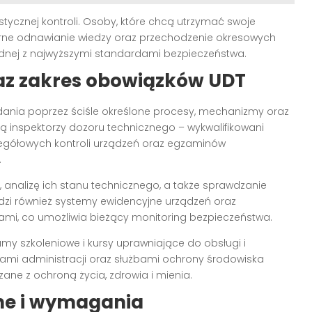
ycznej kontroli. Osoby, które chcą utrzymać swoje
arne odnawianie wiedzy oraz przechodzenie okresowych
dnej z najwyższymi standardami bezpieczeństwa.
az zakres obowiązków UDT
adania poprzez ściśle określone procesy, mechanizmy oraz
 inspektorzy dozoru technicznego – wykwalifikowani
zegółowych kontroli urządzeń oraz egzaminów
.
 analizę ich stanu technicznego, a także sprawdzanie
zi również systemy ewidencyjne urządzeń oraz
ami, co umożliwia bieżący monitoring bezpieczeństwa.
y szkoleniowe i kursy uprawniające do obsługi i
ami administracji oraz służbami ochrony środowiska
zane z ochroną życia, zdrowia i mienia.
ne i wymagania