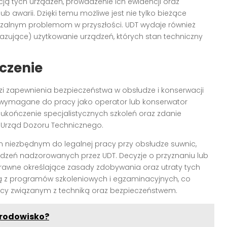
ją tych urządzeń, prowadzenie ich ewidencji oraz
 awarii. Dzięki temu możliwe jest nie tylko bieżące
rzalnym problemom w przyszłości. UDT wydaje również
azujące) użytkowanie urządzeń, których stan techniczny
czenie
i zapewnienia bezpieczeństwa w obsłudze i konserwacji
e wymagane do pracy jako operator lub konserwator
ukończenie specjalistycznych szkoleń oraz zdanie
rząd Dozoru Technicznego.
niezbędnym do legalnej pracy przy obsłudze suwnic,
dzeń nadzorowanych przez UDT. Decyzje o przyznaniu lub
prawne określające zasady zdobywania oraz utraty tych
ają z programów szkoleniowych i egzaminacyjnych, co
acy związanym z techniką oraz bezpieczeństwem.
środowisko?