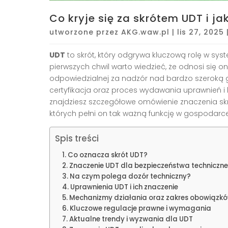
Co kryje się za skrótem UDT i j
utworzone przez
AKG.waw.pl
|
lis 27, 2025
UDT
to skrót, który odgrywa kluczową rolę w sy
pierwszych chwil warto wiedzieć, że odnosi się o
odpowiedzialnej za nadzór nad bardzo szeroką g
certyfikacja oraz proces wydawania uprawnień i kwal
znajdziesz szczegółowe omówienie znaczenia skr
których pełni on tak ważną funkcję w gospodarce
Spis treści
Co oznacza skrót UDT?
Znaczenie UDT dla bezpieczeństwa techniczn
Na czym polega dozór techniczny?
Uprawnienia UDT i ich znaczenie
Mechanizmy działania oraz zakres obowiązk
Kluczowe regulacje prawne i wymagania
Aktualne trendy i wyzwania dla UDT