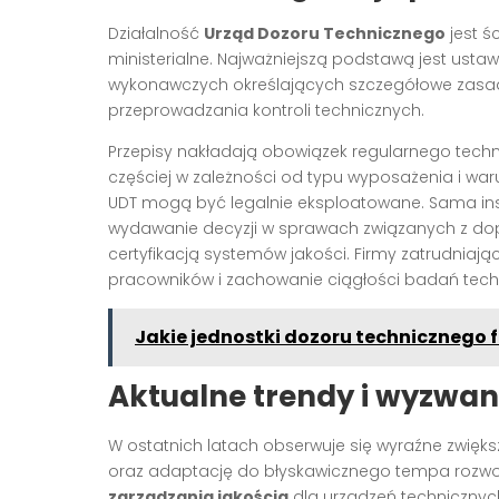
Działalność
Urząd Dozoru Technicznego
jest ś
ministerialne. Najważniejszą podstawą jest ust
wykonawczych określających szczegółowe zasady
przeprowadzania kontroli technicznych.
Przepisy nakładają obowiązek regularnego techn
częściej w zależności od typu wyposażenia i wa
UDT mogą być legalnie eksploatowane. Sama inst
wydawanie decyzji w sprawach związanych z do
certyfikacją systemów jakości. Firmy zatrudni
pracowników i zachowanie ciągłości badań tec
Jakie jednostki dozoru technicznego 
Aktualne trendy i wyzwan
W ostatnich latach obserwuje się wyraźne zwięks
oraz adaptację do błyskawicznego tempa rozwo
zarządzania jakością
dla urządzeń technicznyc