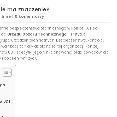
akie ma znaczenie?
|
Inne
|
0 komentarzy
stemie bezpieczeństwa technicznego w Polsce. Już od
n do
Urzędu Dozoru Technicznego
– instytucji
rupą urządzeń technicznych. Bezpieczeństwo, kontrola,
ifikacji to filary działalności tej organizacji. Poniżej
ótu UDT, specyfiki jego funkcjonowania oraz powodów, dla
 i codziennym życiu.
ego
ów UDT