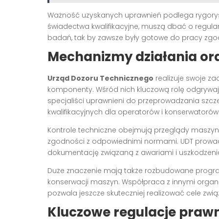
Ważność uzyskanych uprawnień podlega rygoryst
świadectwa kwalifikacyjne, muszą dbać o regul
badań, tak by zawsze były gotowe do pracy zgo
Mechanizmy działania or
Urząd Dozoru Technicznego
realizuje swoje z
komponenty. Wśród nich kluczową rolę odgrywają
specjaliści uprawnieni do przeprowadzania szc
kwalifikacyjnych dla operatorów i konserwatorów
Kontrole techniczne obejmują przeglądy maszyn,
zgodności z odpowiednimi normami. UDT prowad
dokumentację związaną z awariami i uszkodzeni
Duże znaczenie mają także rozbudowane program
konserwacji maszyn. Współpraca z innymi organ
pozwala jeszcze skuteczniej realizować cele zwią
Kluczowe regulacje praw