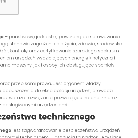
słu
go
– państwową jednostkę powołaną do sprawowania
gą stanowić zagrożenie dla życia, zdrowia, środowiska
zór, kontrolę oraz certyfikowanie szerokiego spektrum
eniem urządzeń wydzielających energię kinetyczną i
same maszyny, jak i osoby ich obsługujące spełniały
 oraz przepisami prawa. Jest organem władzy
ce dopuszczenia do eksploatacji urządzeń, prowadzi
y oraz wdraża rozwiązania pozwalające na analizę oraz
 obsługiwanymi urządzeniami.
eczeństwa technicznego
znego
jest zagwarantowanie bezpieczeństwa urządzeń
zorowi technicznemu. Instytucja ta nadzoruje tysiące