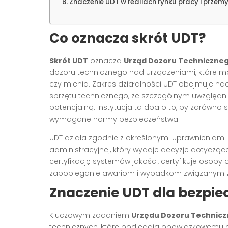
Znaczenie UDT w realiach rynku pracy i przemy
Co oznacza skrót UDT?
Skrót UDT
oznacza
Urząd Dozoru Techniczne
dozoru technicznego nad urządzeniami, które mo
czy mienia. Zakres działalności UDT obejmuje nad
sprzętu technicznego, ze szczególnym uwzględni
potencjalną. Instytucja ta dba o to, by zarówno 
wymagane normy bezpieczeństwa.
UDT działa zgodnie z określonymi uprawnieniami
administracyjnej, który wydaje decyzje dotyczą
certyfikację systemów jakości, certyfikuje osob
zapobieganie awariom i wypadkom związanym z
Znaczenie UDT dla bezpi
Kluczowym zadaniem
Urzędu Dozoru Technic
technicznych, które podlegają obowiązkowemu do