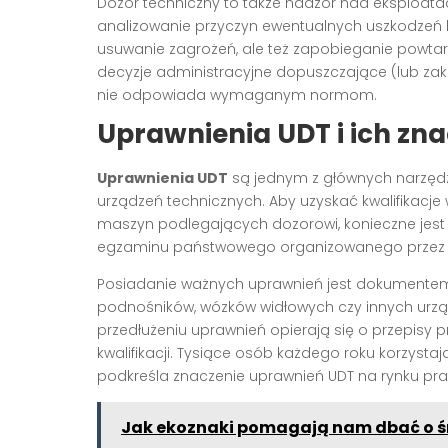
Dozór techniczny to także nadzór nad eksploatac
analizowanie przyczyn ewentualnych uszkodzeń lub
usuwanie zagrożeń, ale też zapobieganie powta
decyzje administracyjne dopuszczające (lub zak
nie odpowiada wymaganym normom.
Uprawnienia UDT i ich zna
Uprawnienia UDT
są jednym z głównych narzędz
urządzeń technicznych. Aby uzyskać kwalifikacj
maszyn podlegających dozorowi, konieczne jest 
egzaminu państwowego organizowanego przez U
Posiadanie ważnych uprawnień jest dokumentem 
podnośników, wózków widłowych czy innych urzą
przedłużeniu uprawnień opierają się o przepisy 
kwalifikacji. Tysiące osób każdego roku korzyst
podkreśla znaczenie uprawnień UDT na rynku pr
Jak ekoznaki pomagają nam dbać o 