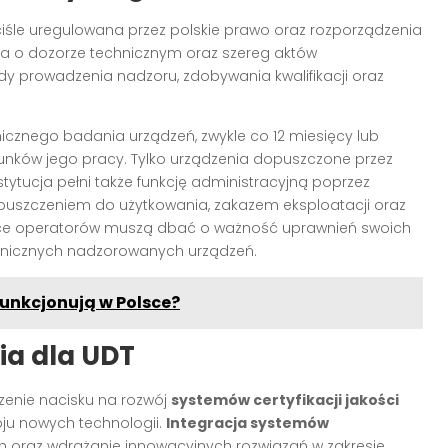
ciśle uregulowana przez polskie prawo oraz rozporządzenia
awa o dozorze technicznym oraz szereg aktów
 prowadzenia nadzoru, zdobywania kwalifikacji oraz
icznego badania urządzeń, zwykle co 12 miesięcy lub
runków jego pracy. Tylko urządzenia dopuszczone przez
ytucja pełni także funkcję administracyjną poprzez
puszczeniem do użytkowania, zakazem eksploatacji oraz
ające operatorów muszą dbać o ważność uprawnień swoich
hnicznych nadzorowanych urządzeń.
funkcjonują w Polsce?
ia dla UDT
zenie nacisku na rozwój
systemów certyfikacji jakości
ju nowych technologii.
Integracja systemów
h oraz wdrażanie innowacyjnych rozwiązań w zakresie