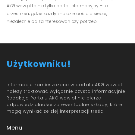
AKG.waw.pl to nie tylko portal informacyjny – to
przestrzeń, gdzie każdy znajdzie coś dla siebie,
niezależnie od zainteresowań czy potrzeb.
Użytkowniku!
Informacje zamieszczone w portalu AKG.waw.pl
należy traktować wyłącznie czysto informacyjnie.
Redakcja Portalu AKG.waw.pl nie bierze
odpowiedzialności za ewentualne szkody, które
mogą wynikać ze złej interpretacji treści.
Menu