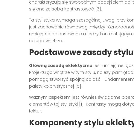
charakteryzują się swobodnym podejściem do łąc
się one ze sobą kontrastować [3].
Ta stylistyka wymaga szczególnej uwagi przy 
jest zachowanie równowagi między różnorodnośc
umiejętne balansowanie między kontrastującym
całego wnętrza.
Podstawowe zasady stylu
Główną zasadą eklektyzmu
jest umiejętne łąc
Projektując wnętrze w tym stylu, należy pamięt
pomogą stworzyć spójną całość. Fundamentem 
palety kolorystycznej [5].
Ważnym aspektem jest również świadome operowa
elementów tej stylistyki [1]. Kontrasty mogą doty
faktur.
Komponenty stylu eklekt