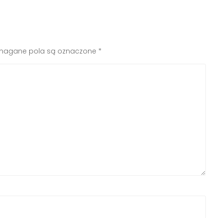
agane pola są oznaczone
*