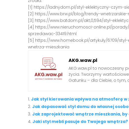
Źródła:
[1] https://ladnydom.pl/styl-eklektyczny-czym-s
[2] https://www.brw.pl/blog/trendy-wnetrzarsk
[3] https://www.batdom.pl/akt,0,594/styl-eklekt
[4] https://www.nieruchomosci-online.pl/porad
sprzedawac-33419.html
[5] https://www.homebook.pl/artykuly/6709/styl
wnetrza-mieszkania
AKG.waw.pl
AKG.waw.pl to nowoczesny por
życia. Tworzymy wartościowe a
Gatunku – dla Ciebie, o tym,
Jak styl kierowania wpływa na atmosferę w
Jak dopasować styl domu do własnej osobo
Jak zaprojektować wnętrze mieszkania, by
Jaki styl mebli pasuje do Twojego wnętrza?