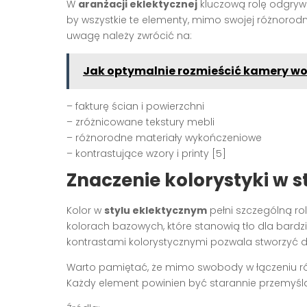
W
aranżacji eklektycznej
kluczową rolę odgrywaj
by wszystkie te elementy, mimo swojej różnorod
uwagę należy zwrócić na:
Jak optymalnie rozmieścić kamery wo
– fakturę ścian i powierzchni
– zróżnicowane tekstury mebli
– różnorodne materiały wykończeniowe
– kontrastujące wzory i printy [5]
Znaczenie kolorystyki w 
Kolor w
stylu eklektycznym
pełni szczególną ro
kolorach bazowych, które stanowią tło dla bardz
kontrastami kolorystycznymi pozwala stworzyć d
Warto pamiętać, że mimo swobody w łączeniu r
Każdy element powinien być starannie przemyślany