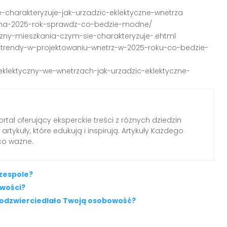
ie-charakteryzuje-jak-urzadzic-eklektyczne-wnetrza
ie-na-2025-rok-sprawdz-co-bedzie-modne/
yczny-mieszkania-czym-sie-charakteryzuje-.ehtml
y/trendy-w-projektowaniu-wnetrz-w-2025-roku-co-bedzie-
-eklektyczny-we-wnetrzach-jak-urzadzic-eklektyczne-
tal oferujący eksperckie treści z różnych dziedzin
rtykuły, które edukują i inspirują. Artykuły Każdego
 co ważne.
 zespole?
wości?
 odzwierciedlało Twoją osobowość?