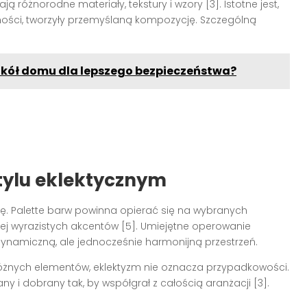
ą różnorodne materiały, tekstury i wzory [3]. Istotne jest,
ności, tworzyły przemyślaną kompozycję. Szczególną
kół domu dla lepszego bezpieczeństwa?
stylu eklektycznym
lę. Palette barw powinna opierać się na wybranych
iej wyrazistych akcentów [5]. Umiejętne operowanie
ynamiczną, ale jednocześnie harmonijną przestrzeń.
óżnych elementów, eklektyzm nie oznacza przypadkowości.
 i dobrany tak, by współgrał z całością aranżacji [3].