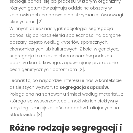
ekologii, odnosi się do procesu, w którym organizmy
różnych gatunków zajmują oddzielne obszary w
zbiorowiskach, co pozwala na utrzymanie równowagi
ekosystemu [2].
W innych dziedzinach, jak socjologia, segregacja
odnosi się do rozdzielenia społeczności na odrębne
obszary, często według kryteriów społecznych,
ekonomicznych lub kulturowych. Z kolei w genetyce,
segregacja to rozdział chromosomów podczas
podziału komórkowego, zapewniający przekazanie
cech genetycznych potomkom [2].
Jednak to, co najbardziej interesuje nas w kontekście
dzisiejszych wyzwań, to
segregacja odpadów
.
Polega ona na sortowaniu śmieci według materiału, z
którego są wytworzone, co umożliwia ich efektywny
recykling i zmniejsza ilość odpadów trafiających na
składowiska [3].
Różne rodzaje segregacji i