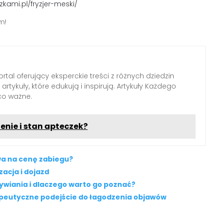
kami.pl/fryzjer-meski/
m!
tal oferujący eksperckie treści z różnych dziedzin
rtykuły, które edukują i inspirują. Artykuły Każdego
 co ważne.
nie i stan apteczek?
wa na cenę zabiegu?
zacja i dojazd
ywiania i dlaczego warto go poznać?
apeutyczne podejście do łagodzenia objawów