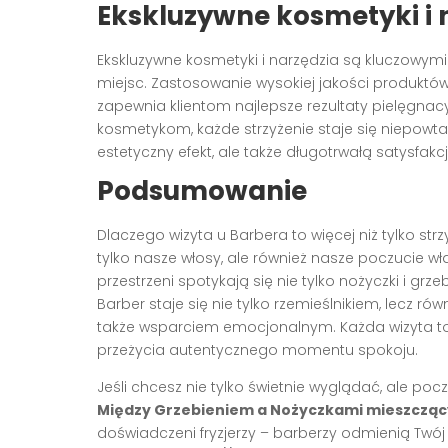
Ekskluzywne kosmetyki i 
Ekskluzywne kosmetyki i narzędzia są kluczowymi 
miejsc. Zastosowanie wysokiej jakości produktów
zapewnia klientom najlepsze rezultaty pielęgnac
kosmetykom, każde strzyżenie staje się niepowt
estetyczny efekt, ale także długotrwałą satysfakcj
Podsumowanie
Dlaczego wizyta u Barbera to więcej niż tylko s
tylko nasze włosy, ale również nasze poczucie w
przestrzeni spotykają się nie tylko nożyczki i grz
Barber staje się nie tylko rzemieślnikiem, lecz ró
także wsparciem emocjonalnym. Każda wizyta to
przeżycia autentycznego momentu spokoju.
Jeśli chcesz nie tylko świetnie wyglądać, ale po
Między Grzebieniem a Nożyczkami mieszczący s
doświadczeni fryzjerzy – barberzy odmienią Twój