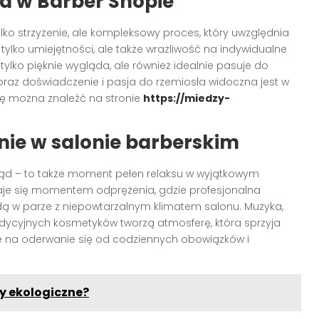
ja w Barber Shopie
ylko strzyżenie, ale kompleksowy proces, który uwzględnia
 tylko umiejętności, ale także wrażliwość na indywidualne
e tylko pięknie wygląda, ale również idealnie pasuje do
e oraz doświadczenie i pasja do rzemiosła widoczna jest w
rtę można znaleźć na stronie
https://miedzy-
ie w salonie barberskim
ygląd – to także moment pełen relaksu w wyjątkowym
taje się momentem odprężenia, gdzie profesjonalna
idą w parze z niepowtarzalnym klimatem salonu. Muzyka,
adycyjnych kosmetyków tworzą atmosferę, która sprzyja
e na oderwanie się od codziennych obowiązków i
y ekologiczne?