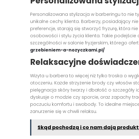
Personalizowana stylizac
Personalizowana stylizacja w barberingu to nie t
unikalne cechy klienta. Barberzy, posiadający nie
preferencje, starają się stworzyć fryzurę, która ni
osobowości i stylu życia klienta. Takie podejści
szczególności w salonie fryzjerskim, którego ofe
grzebieniem-a-nozyczkami.pl/
Relaksacyjne doświadczen
Wizyta u barbera to więcej niż tylko troska o w
otoczeniu. Każde strzyżenie brody czy włosów s
pielęgnacja skóry twarzy i dbałość o szczegóły 
dyskusje o modzie czy sporcie, oraz zapachy tr
poczuciu komfortu i swobody. To idealne miejsc
zanurzenie się w chwili relaksu.
Skąd pochodzą i co nam dają produkt