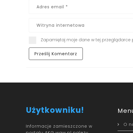
Zapamiętaj moje dane w tej przeglądarce 
Użytkowniku!
Men
O n
Informacje zamieszczone w
portalu AKG.waw.pl należy