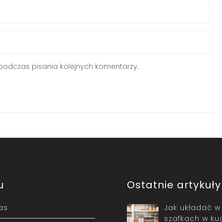
podczas pisania kolejnych komentarzy.
u
Ostatnie artykuły
as
Jak układać w
szafkach w ku