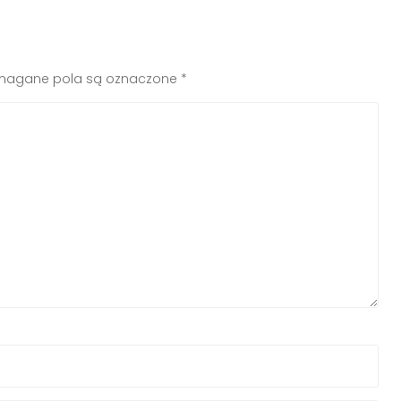
agane pola są oznaczone
*