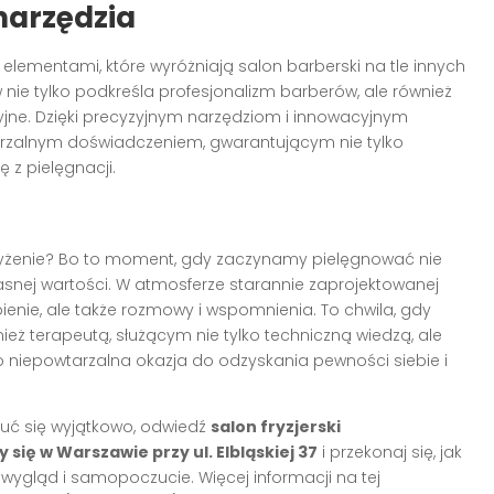
narzędzia
elementami, które wyróżniają salon barberski na tle innych
 nie tylko podkreśla profesjonalizm barberów, ale również
yjne. Dzięki precyzyjnym narzędziom i innowacyjnym
arzalnym doświadczeniem, gwarantującym nie tylko
ę z pielęgnacji.
trzyżenie? Bo to moment, gdy zaczynamy pielęgnować nie
łasnej wartości. W atmosferze starannie zaprojektowanej
ebienie, ale także rozmowy i wspomnienia. To chwila, gdy
wnież terapeutą, służącym nie tylko techniczną wiedzą, ale
 niepowtarzalna okazja do odzyskania pewności siebie i
czuć się wyjątkowo, odwiedź
salon fryzjerski
ię w Warszawie przy ul. Elbląskiej 37
i przekonaj się, jak
 wygląd i samopoczucie. Więcej informacji na tej