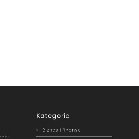
Kategorie
Biznes i finanse
chni