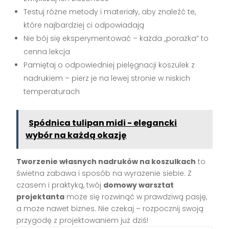
Testuj różne metody i materiały, aby znaleźć te,
które najbardziej ci odpowiadają
Nie bój się eksperymentować – każda „porażka” to
cenna lekcja
Pamiętaj o odpowiedniej pielęgnacji koszulek z
nadrukiem – pierz je na lewej stronie w niskich
temperaturach
Spódnica tulipan midi - elegancki
wybór na każdą okazję
Tworzenie własnych nadruków na koszulkach
to
świetna zabawa i sposób na wyrażenie siebie. Z
czasem i praktyką, twój
domowy warsztat
projektanta
może się rozwinąć w prawdziwą pasję,
a może nawet biznes. Nie czekaj – rozpocznij swoją
przygodę z projektowaniem już dziś!