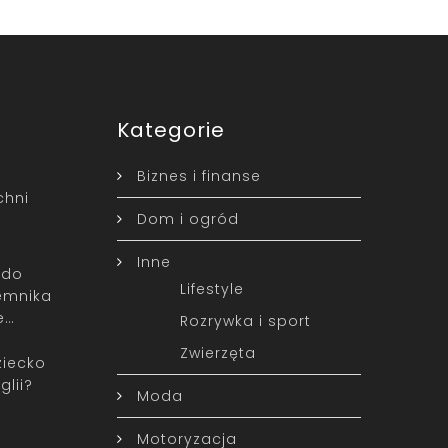
Kategorie
Biznes i finanse
chni
Dom i ogród
Inne
 do
Lifestyle
emnika
e…
Rozrywka i sport
Zwierzęta
ziecko
glii?
Moda
Motoryzacja