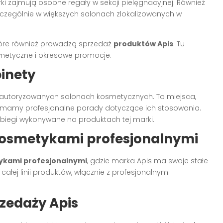
rki zajmują osobne regały w sekcji pielęgnacyjnej. Również
szczególnie w większych salonach zlokalizowanych w
óre również prowadzą sprzedaż
produktów Apis
. Tu
metyczne i okresowe promocje.
inety
autoryzowanych salonach kosmetycznych. To miejsca,
trzymamy profesjonalne porady dotyczące ich stosowania.
biegi wykonywane na produktach tej marki.
 kosmetykami profesjonalnymi
ykami profesjonalnymi
, gdzie marka Apis ma swoje stałe
ałej linii produktów, włącznie z profesjonalnymi
zedaży Apis