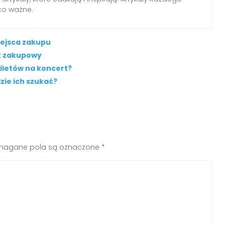
 co ważne.
iejsca zakupu
k zakupowy
biletów na koncert?
zie ich szukać?
agane pola są oznaczone
*