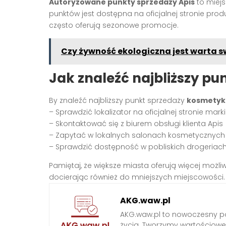
Autoryzowane punkty sprzedaży Apis
to miejs
punktów jest dostępna na oficjalnej stronie pro
często oferują sezonowe promocje.
Czy żywność ekologiczna jest warta s
Jak znaleźć najbliższy pu
By znaleźć najbliższy punkt sprzedaży
kosmetyk
– Sprawdzić lokalizator na oficjalnej stronie marki
– Skontaktować się z biurem obsługi klienta Apis
– Zapytać w lokalnych salonach kosmetycznych
– Sprawdzić dostępność w pobliskich drogeriac
Pamiętaj, że większe miasta oferują więcej możliw
docierając również do mniejszych miejscowości.
AKG.waw.pl
AKG.waw.pl to nowoczesny por
życia. Tworzymy wartościowe a