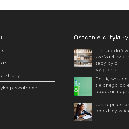
u
Ostatnie artykuły
as
Jak układać w
szafkach w ku
takt
żeby było
wygodnie…
a strony
Co się wrzuca
zielonego poj
ityka prywatności
podczas segr
Jak zapisać d
do szkoły w An