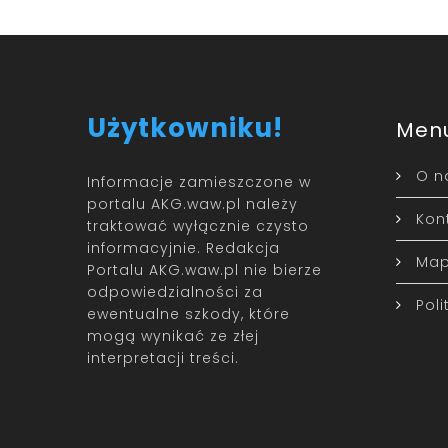
Użytkowniku!
Men
O n
Informacje zamieszczone w
portalu AKG.waw.pl należy
Kon
traktować wyłącznie czysto
informacyjnie. Redakcja
Map
Portalu AKG.waw.pl nie bierze
odpowiedzialności za
Pol
ewentualne szkody, które
mogą wynikać ze złej
interpretacji treści.