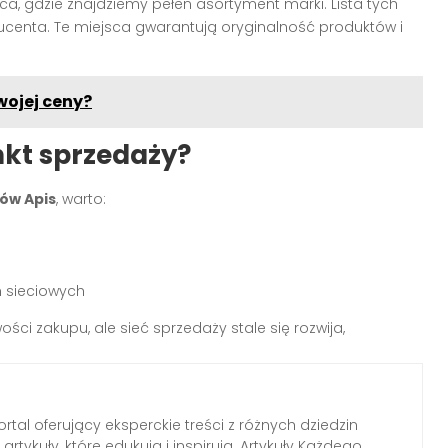
ca, gdzie znajdziemy pełen asortyment marki. Lista tych
ducenta. Te miejsca gwarantują oryginalność produktów i
wojej ceny?
nkt sprzedaży?
ów Apis
, warto:
h sieciowych
ości zakupu, ale sieć sprzedaży stale się rozwija,
tal oferujący eksperckie treści z różnych dziedzin
rtykuły, które edukują i inspirują. Artykuły Każdego