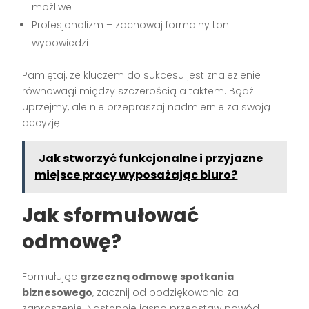
możliwe
Profesjonalizm – zachowaj formalny ton
wypowiedzi
Pamiętaj, że kluczem do sukcesu jest znalezienie
równowagi między szczerością a taktem. Bądź
uprzejmy, ale nie przepraszaj nadmiernie za swoją
decyzję.
Jak stworzyć funkcjonalne i przyjazne
miejsce pracy wyposażając biuro?
Jak sformułować
odmowę?
Formułując
grzeczną odmowę spotkania
biznesowego
, zacznij od podziękowania za
zaproszenie. Następnie jasno przedstaw powód