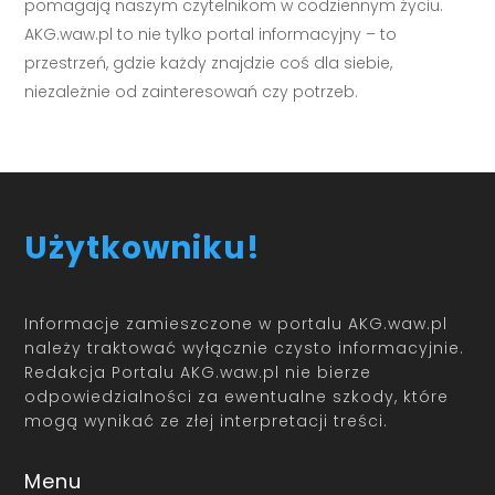
pomagają naszym czytelnikom w codziennym życiu.
AKG.waw.pl to nie tylko portal informacyjny – to
przestrzeń, gdzie każdy znajdzie coś dla siebie,
niezależnie od zainteresowań czy potrzeb.
Użytkowniku!
Informacje zamieszczone w portalu AKG.waw.pl
należy traktować wyłącznie czysto informacyjnie.
Redakcja Portalu AKG.waw.pl nie bierze
odpowiedzialności za ewentualne szkody, które
mogą wynikać ze złej interpretacji treści.
Menu