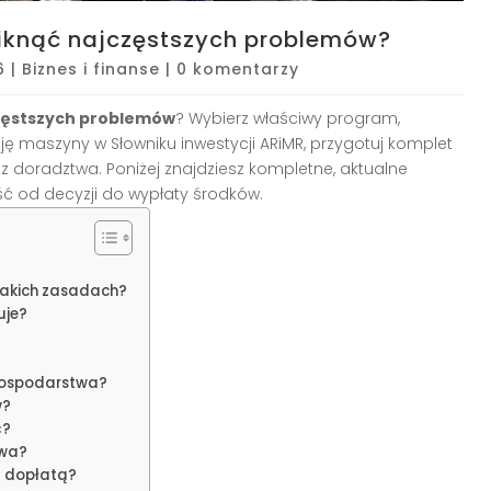
uniknąć najczęstszych problemów?
6
|
Biznes i finanse
|
0 komentarzy
zęstszych problemów
? Wybierz właściwy program,
ję maszyny w Słowniku inwestycji ARiMR, przygotuj komplet
 z doradztwa. Poniżej znajdziesz kompletne, aktualne
jść od decyzji do wypłaty środków.
 jakich zasadach?
uje?
 gospodarstwa?
w?
ć?
ywa?
z dopłatą?