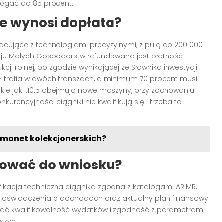
ęgać do 85 procent.
le wynosi dopłata?
racujące z technologiami precyzyjnymi, z pulą do 200 000
woju Małych Gospodarstw refundowana jest płatność
ji rolnej, po zgodzie wynikającej ze Słownika inwestycji
zł trafia w dwóch transzach, a minimum 70 procent musi
kie jak I.10.5 obejmują nowe maszyny, przy zachowaniu
encyjności ciągniki nie kwalifikują się i trzeba to
 monet kolekcjonerskich?
tować do wniosku?
kacja techniczna ciągnika zgodna z katalogami ARiMR,
ej, oświadczenia o dochodach oraz aktualny plan finansowy
azać kwalifikowalność wydatków i zgodność z parametrami
szyn.