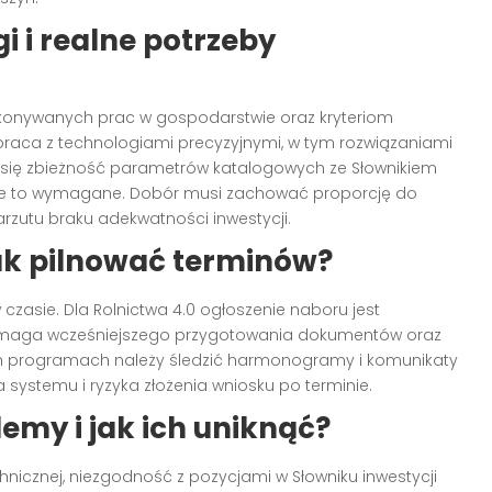
i i realne potrzeby
wykonywanych prac w gospodarstwie oraz kryteriom
łpraca z technologiami precyzyjnymi, w tym rozwiązaniami
zy się zbieżność parametrów katalogowych ze Słownikiem
zie to wymagane. Dobór musi zachować proporcję do
arzutu braku adekwatności inwestycji.
jak pilnować terminów?
czasie. Dla Rolnictwa 4.0 ogłoszenie naboru jest
wymaga wcześniejszego przygotowania dokumentów oraz
ych programach należy śledzić harmonogramy i komunikaty
a systemu i ryzyka złożenia wniosku po terminie.
lemy i jak ich uniknąć?
chnicznej, niezgodność z pozycjami w Słowniku inwestycji