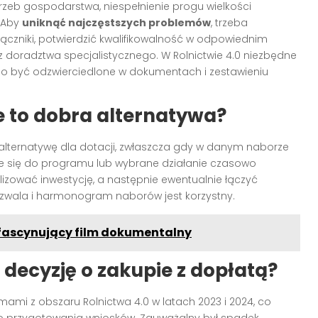
zeb gospodarstwa, niespełnienie progu wielkości
. Aby
uniknąć najczęstszych problemów
, trzeba
ączniki, potwierdzić kwalifikowalność w odpowiednim
 doradztwa specjalistycznego. W Rolnictwie 4.0 niezbędne
no być odzwierciedlone w dokumentach i zestawieniu
e to dobra alternatywa?
 alternatywę dla dotacji, zwłaszcza gdy w danym naborze
ikuje się do programu lub wybrane działanie czasowo
lizować inwestycję, a następnie ewentualnie łączyć
pozwala i harmonogram naborów jest korzystny.
 fascynujący film dokumentalny
decyzję o zakupie z dopłatą?
mi z obszaru Rolnictwa 4.0 w latach 2023 i 2024, co