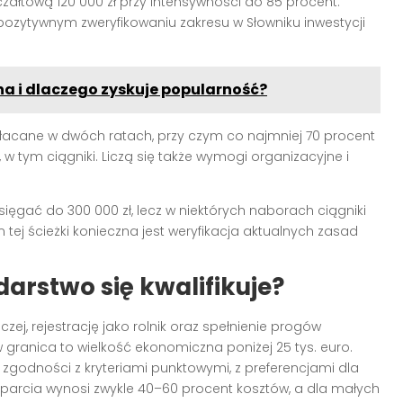
ałtową 120 000 zł przy intensywności do 85 procent.
zytywnym zweryfikowaniu zakresu w Słowniku inwestycji
a i dlaczego zyskuje popularność?
płacane w dwóch ratach, przy czym co najmniej 70 procent
tym ciągniki. Liczą się także wymogi organizacyjne i
ęgać do 300 000 zł, lecz w niektórych naborach ciągniki
tej ścieżki konieczna jest weryfikacja aktualnych zasad
arstwo się kwalifikuje?
zej, rejestrację jako rolnik oraz spełnienie progów
ranica to wielkość ekonomiczna poniżej 25 tys. euro.
odności z kryteriami punktowymi, z preferencjami dla
parcia wynosi zwykle 40–60 procent kosztów, a dla małych