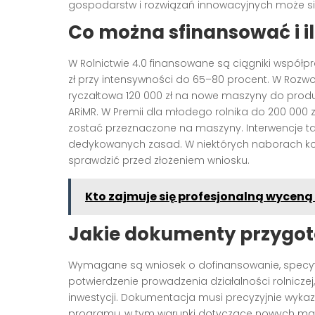
gospodarstw i rozwiązań innowacyjnych może si
Co można sfinansować i i
W Rolnictwie 4.0 finansowane są ciągniki współp
zł przy intensywności do 65–80 procent. W Roz
ryczałtowa 120 000 zł na nowe maszyny do produkc
ARiMR. W Premii dla młodego rolnika do 200 000 
zostać przeznaczone na maszyny. Interwencje ta
dedykowanych zasad. W niektórych naborach konkur
sprawdzić przed złożeniem wniosku.
Kto zajmuje się profesjonalną wyceną
Jakie dokumenty przygo
Wymagane są wniosek o dofinansowanie, specyfi
potwierdzenie prowadzenia działalności rolnicz
inwestycji. Dokumentacja musi precyzyjnie wyk
programu, w tym warunki dotyczące nowych ma