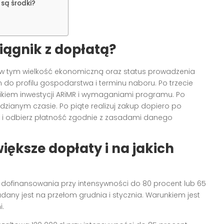
 są środki?
iągnik z dopłatą?
, w tym wielkość ekonomiczną oraz status prowadzenia
m do profilu gospodarstwa i terminu naboru. Po trzecie
nikiem inwestycji ARiMR i wymaganiami programu. Po
dzianym czasie. Po piąte realizuj zakup dopiero po
ję i odbierz płatność zgodnie z zasadami danego
ększe dopłaty i na jakich
ł dofinansowania przy intensywności do 80 procent lub 65
any jest na przełom grudnia i stycznia. Warunkiem jest
i.