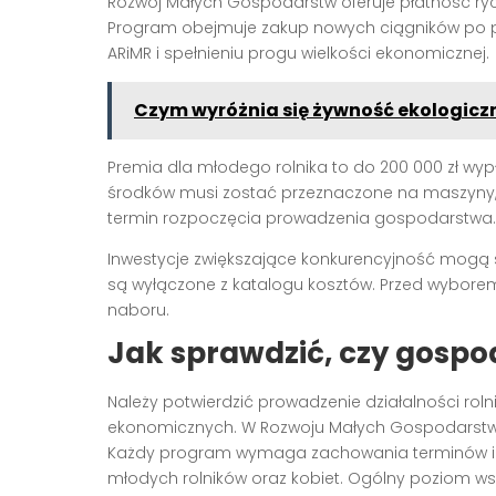
Rozwój Małych Gospodarstw oferuje płatność rycz
Program obejmuje zakup nowych ciągników po po
ARiMR i spełnieniu progu wielkości ekonomicznej.
Czym wyróżnia się żywność ekologiczn
Premia dla młodego rolnika to do 200 000 zł wy
środków musi zostać przeznaczone na maszyny, w 
termin rozpoczęcia prowadzenia gospodarstwa.
Inwestycje zwiększające konkurencyjność mogą si
są wyłączone z katalogu kosztów. Przed wyborem 
naboru.
Jak sprawdzić, czy gospod
Należy potwierdzić prowadzenie działalności rolnic
ekonomicznych. W Rozwoju Małych Gospodarstw g
Każdy program wymaga zachowania terminów i zg
młodych rolników oraz kobiet. Ogólny poziom ws