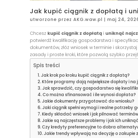
Jak kupić ciągnik z dopłatą i 
utworzone przez
AKG.waw.pl
|
maj 24, 202
Chcesz
kupić ciągnik z dopłatą
i
uniknąć najc
potwierdź kwalifikację gospodarstwa i specyfikac
dokumentów, złóż wniosek w terminie i skorzystaj
zasady i proste kroki, które pozwolą szybko prze
Spis treści
Jak krok po kroku kupić ciągnik z dopłatą?
Które programy dają największe dopłaty i na
Jak sprawdzić, czy gospodarstwo się kwalifik
Co można sfinansować i ile wynosi dopłata?
Jakie dokumenty przygotować do wniosku?
Jaki ciągnik spełni wymogi i realne potrzeby
Kiedy składać wniosek i jak pilnować terminó
Jakie są najczęstsze problemy i jak ich unikną
Czy kredyty preferencyjne to dobra alternat
Jakie trendy wpływają na decyzję o zakupie 