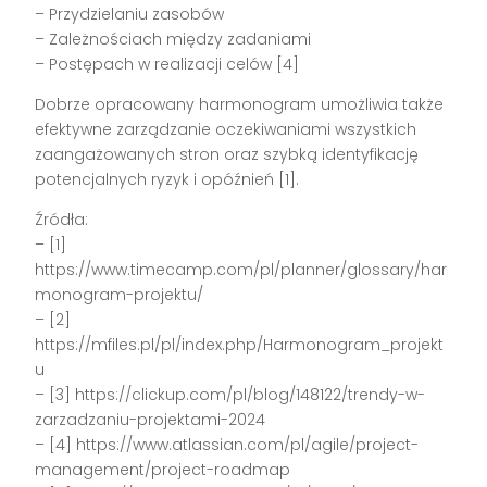
– Przydzielaniu zasobów
– Zależnościach między zadaniami
– Postępach w realizacji celów [4]
Dobrze opracowany harmonogram umożliwia także
efektywne zarządzanie oczekiwaniami wszystkich
zaangażowanych stron oraz szybką identyfikację
potencjalnych ryzyk i opóźnień [1].
Źródła:
– [1]
https://www.timecamp.com/pl/planner/glossary/har
monogram-projektu/
– [2]
https://mfiles.pl/pl/index.php/Harmonogram_projekt
u
– [3] https://clickup.com/pl/blog/148122/trendy-w-
zarzadzaniu-projektami-2024
– [4] https://www.atlassian.com/pl/agile/project-
management/project-roadmap