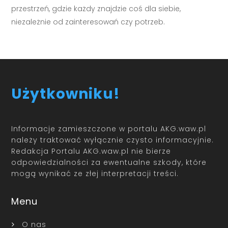
przestrzeń, gdzie każdy znajdzie coś dla siebie,
niezależnie od zainteresowań czy potrzeb.
Użytkowniku!
Informacje zamieszczone w portalu AKG.waw.pl
należy traktować wyłącznie czysto informacyjnie.
Redakcja Portalu AKG.waw.pl nie bierze
odpowiedzialności za ewentualne szkody, które
mogą wynikać ze złej interpretacji treści.
Menu
O nas