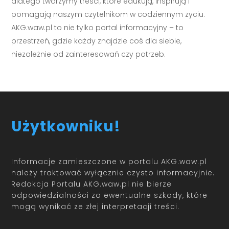
dlatego tworzymy treści, które edukują, inspirują i
pomagają naszym czytelnikom w codziennym życiu.
AKG.waw.pl to nie tylko portal informacyjny – to
przestrzeń, gdzie każdy znajdzie coś dla siebie,
niezależnie od zainteresowań czy potrzeb.
Użytkowniku!
Informacje zamieszczone w portalu AKG.waw.pl
należy traktować wyłącznie czysto informacyjnie.
Redakcja Portalu AKG.waw.pl nie bierze
odpowiedzialności za ewentualne szkody, które
mogą wynikać ze złej interpretacji treści.