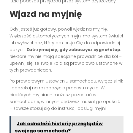
luzie podczas przejazdu przez system czyszczący.
Wjazd na myjnię
Gdy jesteś już gotowy, powoli wjedź na myjnię.
Większość automatycznych myjni ma system świateł
lub wyświetlacz, który pokieruje Cię do odpowiedniej
pozycji.
Zatrzymaj się, gdy zobaczysz sygnał stop
.
Niektóre myjnie mają specjalne prowadnice dla kół –
upewnij się, że Twoje koła są prawidłowo ustawione w
tych prowadnicach.
Po prawidłowym ustawieniu samochodu, wyłącz silnik
i poczekaj na rozpoczęcie procesu mycia. W
niektórych myjniach możesz pozostać w
samochodzie, w innych będziesz musiał go opuścić
– zawsze stosuj się do instrukcji obsługi myjni.
Jak odnaleźć historię przeglądów
swojego samochodu?