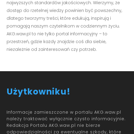
najwyższych standardów jakościowych. Wierzymy, że
dostęp do rzetelnej wiedzy powinien być powszechny,
dlatego tworzymy treści, które edukują, inspirują i
pomagają naszym czytelnikom w codziennym życiu.
AKG.waw.pl to nie tylko portal informacyjny – to
przestrzeń, gdzie każdy znajdzie coś dla siebie,
niezależnie od zainteresowań czy potrzeb.
Użytkowniku!
Informacje zamieszczone w portalu AKG.waw.pl
należy traktować wyłącznie czysto informacyjnie.
Redakcja Portalu AKG.waw.pl nie bierze
odpowiedzialności za ewentualne szkody, które