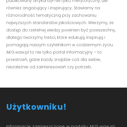
publikowany artykuł był nie tylko merytoryczny, ale
również angażujący i inspirujący. Stawiamy na
różnorodność tematyczną przy zachowaniu
najwyższych standardów jakościowych. Wierzymy, że
dostęp do rzetelnej wiedzy powinien być powszechny,
dlatego tworzymy treści, które edukują, inspirują i
pomagają naszym czytelnikom w codziennym życiu.
AKG.waw.pl to nie tylko portal informacyjny – to
przestrzeń, gdzie każdy znajdzie coś dla siebie,
niezależnie od zainteresowań czy potrzeb.
Użytkowniku!
Informacje zamieszczone w portalu AKG.waw.pl