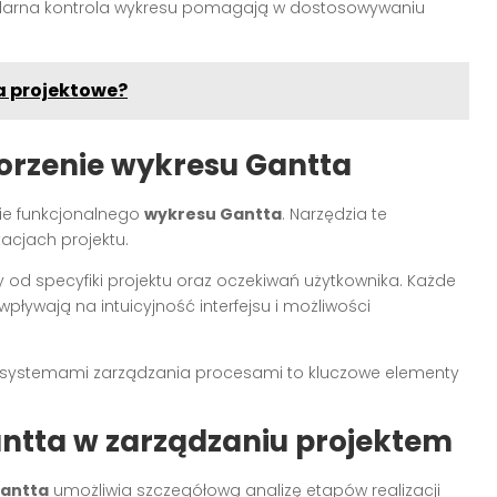
ularna kontrola wykresu pomagają w dostosowywaniu
a projektowe?
orzenie wykresu Gantta
enie funkcjonalnego
wykresu Gantta
. Narzędzia te
acjach projektu.
 od specyfiki projektu oraz oczekiwań użytkownika. Każde
pływają na intuicyjność interfejsu i możliwości
 z systemami zarządzania procesami to kluczowe elementy
ntta w zarządzaniu projektem
Gantta
umożliwia szczegółową analizę etapów realizacji