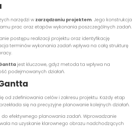
a
zych narzędzi w
zarządzaniu projektem
. Jego konstrukcja
gramu prac oraz etapów wykonania poszczególnych zadań.
e postępu realizacji projektu oraz identyfikację
acja terminów wykonania zadań wpływa na całą strukturę
racy.
Gantta
jest kluczowe, gdyż metoda ta wpływa na
ność podejmowanych działań.
 Gantta
ę od zdefiniowania celów i zakresu projektu. Każdy etap
rzekłada się na precyzyjne planowanie kolejnych działań.
do efektywnego planowania zadań. Wprowadzanie
zwala na uzyskanie klarownego obrazu nadchodzących