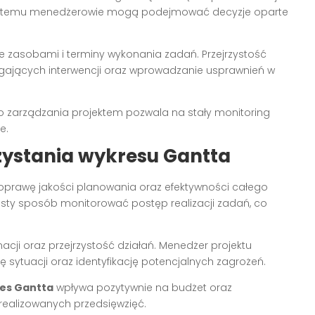
ęki temu menedżerowie mogą podejmować decyzje oparte
e zasobami i terminy wykonania zadań. Przejrzystość
gających interwencji oraz wprowadzanie usprawnień w
 zarządzania projektem pozwala na stały monitoring
e.
zystania wykresu Gantta
oprawę jakości planowania oraz efektywności całego
osty sposób monitorować postęp realizacji zadań, co
acji oraz przejrzystość działań. Menedżer projektu
ę sytuacji oraz identyfikację potencjalnych zagrożeń.
es Gantta
wpływa pozytywnie na budżet oraz
realizowanych przedsięwzięć.