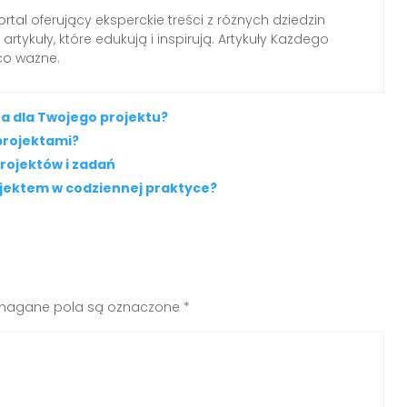
tal oferujący eksperckie treści z różnych dziedzin
rtykuły, które edukują i inspirują. Artykuły Każdego
 co ważne.
 dla Twojego projektu?
projektami?
projektów i zadań
jektem w codziennej praktyce?
agane pola są oznaczone
*