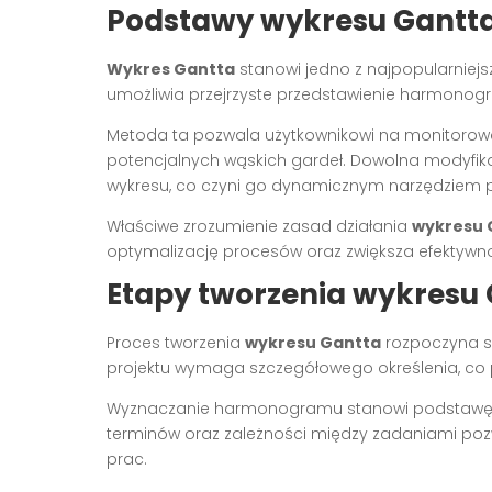
Podstawy wykresu Gantt
Wykres Gantta
stanowi jedno z najpopularniejs
umożliwia przejrzyste przedstawienie harmono
Metoda ta pozwala użytkownikowi na monitorowani
potencjalnych wąskich gardeł. Dowolna modyfik
wykresu, co czyni go dynamicznym narzędziem p
Właściwe zrozumienie zasad działania
wykresu 
optymalizację procesów oraz zwiększa efektyw
Etapy tworzenia wykresu
Proces tworzenia
wykresu Gantta
rozpoczyna si
projektu wymaga szczegółowego określenia, co p
Wyznaczanie harmonogramu stanowi podstawę 
terminów oraz zależności między zadaniami po
prac.