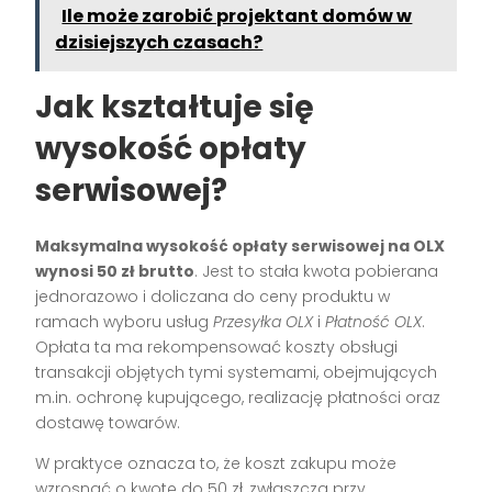
Ile może zarobić projektant domów w
dzisiejszych czasach?
Jak kształtuje się
wysokość opłaty
serwisowej?
Maksymalna wysokość opłaty serwisowej na OLX
wynosi 50 zł brutto
. Jest to stała kwota pobierana
jednorazowo i doliczana do ceny produktu w
ramach wyboru usług
Przesyłka OLX
i
Płatność OLX
.
Opłata ta ma rekompensować koszty obsługi
transakcji objętych tymi systemami, obejmujących
m.in. ochronę kupującego, realizację płatności oraz
dostawę towarów.
W praktyce oznacza to, że koszt zakupu może
wzrosnąć o kwotę do 50 zł, zwłaszcza przy