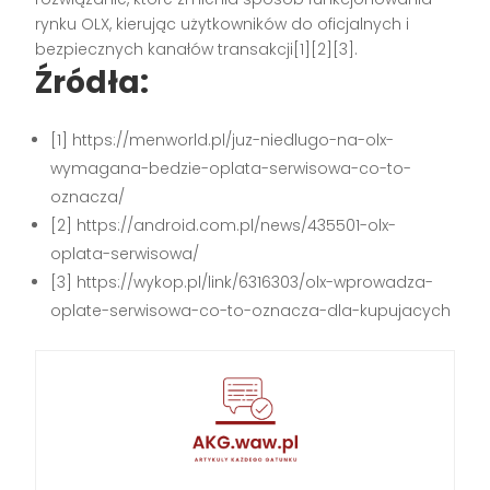
rynku OLX, kierując użytkowników do oficjalnych i
bezpiecznych kanałów transakcji[1][2][3].
Źródła:
[1] https://menworld.pl/juz-niedlugo-na-olx-
wymagana-bedzie-oplata-serwisowa-co-to-
oznacza/
[2] https://android.com.pl/news/435501-olx-
oplata-serwisowa/
[3] https://wykop.pl/link/6316303/olx-wprowadza-
oplate-serwisowa-co-to-oznacza-dla-kupujacych