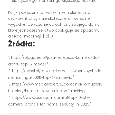
elastycznego monitoringu większego obszaru
Dzięki połączeniu wszystkich tych elementów
użytkownik otrzymuje skuteczne, uniwersalne i
wygodne rozwiązanie do ochrony swojego domu,
które jednocześnie łatwo obsługuje się z poziomu
aplikacji mobilnej[1][2][3].
Źródła:
https://blogarea.pl/jaka-najlepsza-kamera-do-
domu-top-5-modeli/
https://noxel.pl/ranking-kamer-zewnetrznych-do-
monitoringu-2025-top-5-kamer-ip/
https://www.mediaexpert.pl/poradniki/komuptery-
i-tablety/kamera-zewnetrzna-wifi-ranking
https://www.icseecam.com/pl/top-10-ptz-
camera-brands-for-home-security-in-2025/