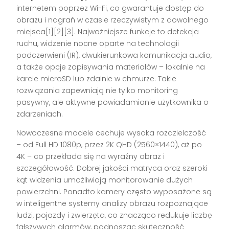
internetem poprzez Wi-Fi, co gwarantuje dostęp do
obrazu i nagrań w czasie rzeczywistym z dowolnego
miejsca[1][2][3]. Najważniejsze funkcje to detekcja
ruchu, widzenie nocne oparte na technologii
podczerwieni (IR), dwukierunkowa komunikacja audio,
a także opcje zapisywania materiałów – lokalnie na
karcie microSD lub zdalnie w chmurze. Takie
rozwiązania zapewniają nie tylko monitoring
pasywny, ale aktywne powiadamianie użytkownika o
zdarzeniach.
Nowoczesne modele cechuje wysoka rozdzielczość
– od Full HD 1080p, przez 2K QHD (2560×1440), aż po
4K – co przekłada się na wyraźny obraz i
szczegółowość. Dobrej jakości matryca oraz szeroki
kąt widzenia umożliwiają monitorowanie dużych
powierzchni. Ponadto kamery często wyposażone są
w inteligentne systemy analizy obrazu rozpoznające
ludzi, pojazdy i zwierzęta, co znacząco redukuje liczbę
fałszywych alarmów, podnosząc skuteczność