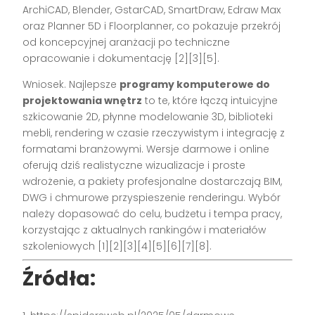
ArchiCAD, Blender, GstarCAD, SmartDraw, Edraw Max
oraz Planner 5D i Floorplanner, co pokazuje przekrój
od koncepcyjnej aranżacji po techniczne
opracowanie i dokumentację [2][3][5].
Wniosek. Najlepsze
programy komputerowe do
projektowania wnętrz
to te, które łączą intuicyjne
szkicowanie 2D, płynne modelowanie 3D, biblioteki
mebli, rendering w czasie rzeczywistym i integrację z
formatami branżowymi. Wersje darmowe i online
oferują dziś realistyczne wizualizacje i proste
wdrożenie, a pakiety profesjonalne dostarczają BIM,
DWG i chmurowe przyspieszenie renderingu. Wybór
należy dopasować do celu, budżetu i tempa pracy,
korzystając z aktualnych rankingów i materiałów
szkoleniowych [1][2][3][4][5][6][7][8].
Źródła: