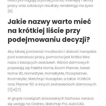
treści pomagają szybciej poznać interfejsy i skróty
pracy oraz zobaczyć rezultaty renderingu na żywo
[8].
Jakie nazwy warto mieć
na krótkiej liście przy
podejmowaniu decyzji?
Aby łatwiej porównać możliwości i dobrać narzędzia
pod scenariusz pracy, pomocna jest krótka lista
nazw z bieżących zestawień. Wśród darmowych
pojawiają się Palette Home, Room Planner, Sweet
Home 3D, HomeStyler, HomeByMe, Floorplanner,
Roomstyler, SketchUp i Kazaplan, a także VOXBOX
oraz Planner 5D w innych zestawieniach darmowych
[1][4][7].
W grupie rozwiązań stosowanych fachowo zwraca
się uwagę na Cedreo, SketchUp Pro, AutoCAD,