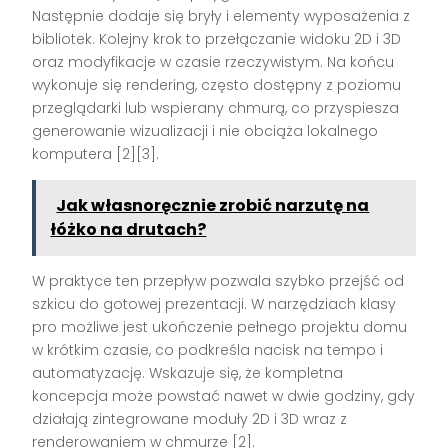
Następnie dodaje się bryły i elementy wyposażenia z
bibliotek. Kolejny krok to przełączanie widoku 2D i 3D
oraz modyfikacje w czasie rzeczywistym. Na końcu
wykonuje się rendering, często dostępny z poziomu
przeglądarki lub wspierany chmurą, co przyspiesza
generowanie wizualizacji i nie obciąża lokalnego
komputera [2][3].
Jak własnoręcznie zrobić narzutę na
łóżko na drutach?
W praktyce ten przepływ pozwala szybko przejść od
szkicu do gotowej prezentacji. W narzędziach klasy
pro możliwe jest ukończenie pełnego projektu domu
w krótkim czasie, co podkreśla nacisk na tempo i
automatyzację. Wskazuje się, że kompletna
koncepcja może powstać nawet w dwie godziny, gdy
działają zintegrowane moduły 2D i 3D wraz z
renderowaniem w chmurze [2].