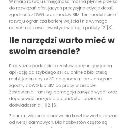
W miarę rozwoju umiejętności można płynnie przejść
do rozwiązań oferujących precyzyjne edycje detali,
zgodność z DWG oraz moduły BIM. Ten model ścieżki
rozwoju ogranicza barierę wejścia i nie wymaga
natychmiastowej inwestycji w drogie pakiety [2][3].
Ile narzędzi warto mieć w
swoim arsenale?
Praktyczne podejście to zestaw obejmujący jedną
aplikację do szybkiego szkicu online z biblioteką
mebli, jeden edytor 3D do geometrii oraz program
zgodny z DWG lub BIM do pracy w zespole.
Zestawienia i rankingi pomagają zawęzić wybór oraz
dopasować narzędzia do budżetu i poziomu
doświadczenia [1][2][6].
Z punktu widzenia planowania kosztów warto zacząć
od wersji darmowych. Dla hobbystów często są