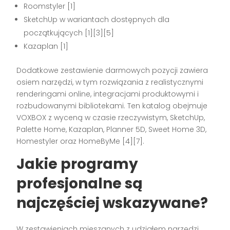
Roomstyler [1]
SketchUp w wariantach dostępnych dla
początkujących [1][3][5]
Kazaplan [1]
Dodatkowe zestawienie darmowych pozycji zawiera
osiem narzędzi, w tym rozwiązania z realistycznymi
renderingami online, integracjami produktowymi i
rozbudowanymi bibliotekami. Ten katalog obejmuje
VOXBOX z wyceną w czasie rzeczywistym, SketchUp,
Palette Home, Kazaplan, Planner 5D, Sweet Home 3D,
Homestyler oraz HomeByMe [4][7].
Jakie programy
profesjonalne są
najczęściej wskazywane?
W zestawieniach mieszanych z udziałem narzędzi