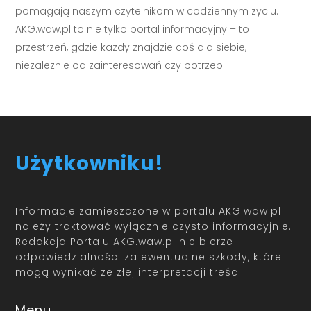
pomagają naszym czytelnikom w codziennym życiu.
AKG.waw.pl to nie tylko portal informacyjny – to
przestrzeń, gdzie każdy znajdzie coś dla siebie,
niezależnie od zainteresowań czy potrzeb.
Użytkowniku!
Informacje zamieszczone w portalu AKG.waw.pl
należy traktować wyłącznie czysto informacyjnie.
Redakcja Portalu AKG.waw.pl nie bierze
odpowiedzialności za ewentualne szkody, które
mogą wynikać ze złej interpretacji treści.
Menu