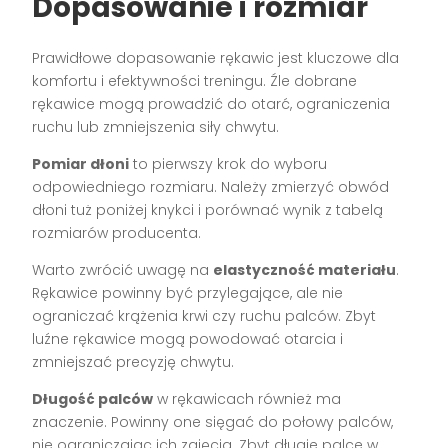
Dopasowanie i rozmiar
Prawidłowe dopasowanie rękawic jest kluczowe dla
komfortu i efektywności treningu. Źle dobrane
rękawice mogą prowadzić do otarć, ograniczenia
ruchu lub zmniejszenia siły chwytu.
Pomiar dłoni
to pierwszy krok do wyboru
odpowiedniego rozmiaru. Należy zmierzyć obwód
dłoni tuż poniżej knykci i porównać wynik z tabelą
rozmiarów producenta.
Warto zwrócić uwagę na
elastyczność materiału
.
Rękawice powinny być przylegające, ale nie
ograniczać krążenia krwi czy ruchu palców. Zbyt
luźne rękawice mogą powodować otarcia i
zmniejszać precyzję chwytu.
Długość palców
w rękawicach również ma
znaczenie. Powinny one sięgać do połowy palców,
nie ograniczając ich zgięcia. Zbyt długie palce w