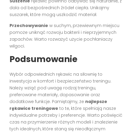
Suszenie
rękawic powinno odbywać się naturalnie, z
dala od bezpośrednich źródeł ciepła. Unikajmy
suszarek, które mogą uszkodzić materiał.
Przechowywanie
w suchym, przewiewnym miejscu
pomoże uniknąć rozwoju bakterii i nieprzyjemnych
zapachów. Warto rozważyć użycie pochłaniaczy
wilgoci.
Podsumowanie
Wybór odpowiednich rękawic na siłownię to
inwestycja w komfort i bezpieczeństwo treningu.
Należy wziąć pod uwagę rodzaj treningu,
preferowane materiały, dopasowanie oraz
dodatkowe funkcje. Pamiętajmy, że
najlepsze
rękawice treningowe
to te, które spełniają nasze
indywidualne potrzeby i preferencje. Warto poświęcić
czas na przymierzenie różnych modeli i znalezienie
tych idealnych, które staną się nieodłącznym