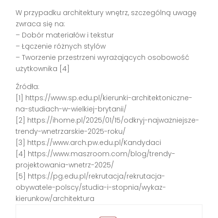
W przypadku architektury wnętrz, szczególną uwagę
zwraca się na:
– Dobór materiałów i tekstur
– Łączenie różnych stylów
– Tworzenie przestrzeni wyrażających osobowość
użytkownika [4]
Źródła:
[1] https://www.sp.edu.pl/kierunki-architektoniczne-
na-studiach-w-wielkiej-brytanii/
[2] https://ihome.pl/2025/01/15/odkryj-najważniejsze-
trendy-wnetrzarskie-2025-roku/
[3] https://www.arch.pw.edu.pl/Kandydaci
[4] https://www.maszroom.com/blog/trendy-
projektowania-wnetrz-2025/
[5] https://pg.edu.pl/rekrutacja/rekrutacja-
obywatele-polscy/studia-i-stopnia/wykaz-
kierunkow/architektura