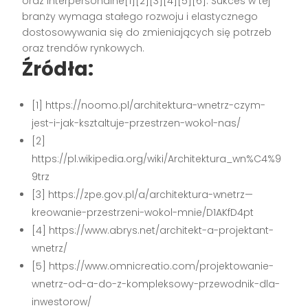
oraz interpersonalne[1][2][3][4][5][6]. Sukces w tej
branży wymaga stałego rozwoju i elastycznego
dostosowywania się do zmieniających się potrzeb
oraz trendów rynkowych.
Źródła:
[1] https://noomo.pl/architektura-wnetrz-czym-
jest-i-jak-ksztaltuje-przestrzen-wokol-nas/
[2]
https://pl.wikipedia.org/wiki/Architektura_wn%C4%9
9trz
[3] https://zpe.gov.pl/a/architektura-wnetrz—
kreowanie-przestrzeni-wokol-mnie/D1AKfD4pt
[4] https://www.abrys.net/architekt-a-projektant-
wnetrz/
[5] https://www.omnicreatio.com/projektowanie-
wnetrz-od-a-do-z-kompleksowy-przewodnik-dla-
inwestorow/