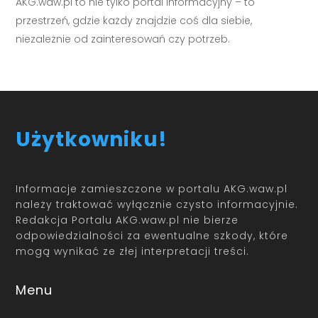
AKG.waw.pl to nie tylko portal informacyjny – to
przestrzeń, gdzie każdy znajdzie coś dla siebie,
niezależnie od zainteresowań czy potrzeb.
Użytkowniku!
Informacje zamieszczone w portalu AKG.waw.pl
należy traktować wyłącznie czysto informacyjnie.
Redakcja Portalu AKG.waw.pl nie bierze
odpowiedzialności za ewentualne szkody, które
mogą wynikać ze złej interpretacji treści.
Menu