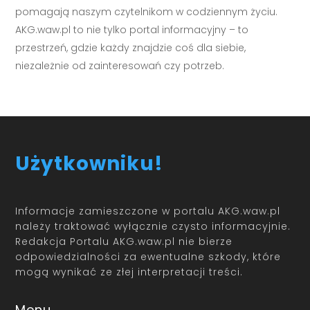
pomagają naszym czytelnikom w codziennym życiu.
AKG.waw.pl to nie tylko portal informacyjny – to
przestrzeń, gdzie każdy znajdzie coś dla siebie,
niezależnie od zainteresowań czy potrzeb.
Użytkowniku!
Informacje zamieszczone w portalu AKG.waw.pl
należy traktować wyłącznie czysto informacyjnie.
Redakcja Portalu AKG.waw.pl nie bierze
odpowiedzialności za ewentualne szkody, które
mogą wynikać ze złej interpretacji treści.
Menu