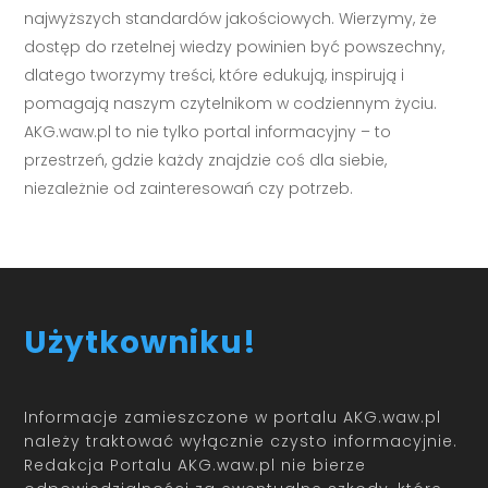
najwyższych standardów jakościowych. Wierzymy, że
dostęp do rzetelnej wiedzy powinien być powszechny,
dlatego tworzymy treści, które edukują, inspirują i
pomagają naszym czytelnikom w codziennym życiu.
AKG.waw.pl to nie tylko portal informacyjny – to
przestrzeń, gdzie każdy znajdzie coś dla siebie,
niezależnie od zainteresowań czy potrzeb.
Użytkowniku!
Informacje zamieszczone w portalu AKG.waw.pl
należy traktować wyłącznie czysto informacyjnie.
Redakcja Portalu AKG.waw.pl nie bierze