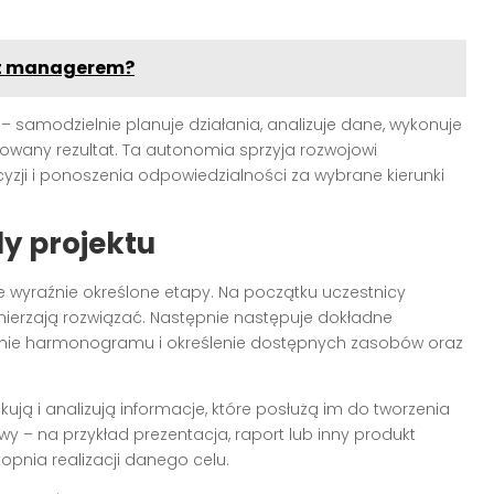
ent managerem?
 samodzielnie planuje działania, analizuje dane, wykonuje
cowany rezultat. Ta autonomia sprzyja rozwojowi
ji i ponoszenia odpowiedzialności za wybrane kierunki
y projektu
e wyraźnie określone etapy. Na początku uczestnicy
amierzają rozwiązać. Następnie następuje dokładne
alanie harmonogramu i określenie dostępnych zasobów oraz
ją i analizują informacje, które posłużą im do tworzenia
 – na przykład prezentacja, raport lub inny produkt
topnia realizacji danego celu.