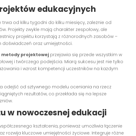
projektów edukacyjnych
rwa od kilku tygodni do kilku miesięcy, zależnie od
w. Projekty zwykle mają charakter zespołowy, ale
zestnicy projektu korzystają z różnorodnych zasobów –
h doświadczeń oraz umiejętności.
 metody projektowej
przejawia się przede wszystkim w
łowej i twórczego podejścia. Miarą sukcesu jest nie tylko
ażowania i wzrost kompetencji uczestników na każdym
la odejść od sztywnego modelu oceniania na rzecz
iągniętych rezultatów, co przekłada się na lepsze
zniów.
u w nowoczesnej edukacji
spółczesnego kształcenia, ponieważ umożliwia łączenie
z rozwija kluczowe umiejętności życiowe. Integruje różne