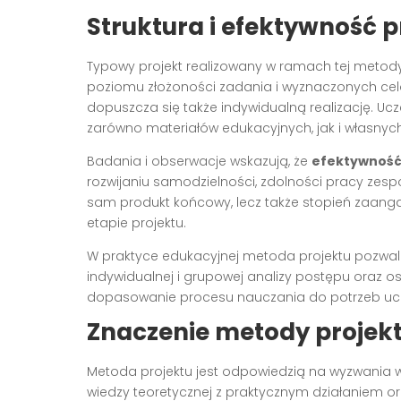
Struktura i efektywność 
Typowy projekt realizowany w ramach tej metody t
poziomu złożoności zadania i wyznaczonych celó
dopuszcza się także indywidualną realizację. Uc
zarówno materiałów edukacyjnych, jak i własnyc
Badania i obserwacje wskazują, że
efektywność
rozwijaniu samodzielności, zdolności pracy zespo
sam produkt końcowy, lecz także stopień zaang
etapie projektu.
W praktyce edukacyjnej metoda projektu pozwa
indywidualnej i grupowej analizy postępu oraz os
dopasowanie procesu nauczania do potrzeb uc
Znaczenie metody projekt
Metoda projektu jest odpowiedzią na wyzwania w
wiedzy teoretycznej z praktycznym działaniem ora