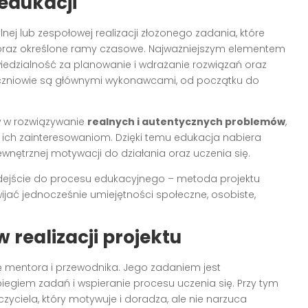
edukacji
ej lub zespołowej realizacji złożonego zadania, które
ę oraz określone ramy czasowe. Najważniejszym elementem
iedzialność za planowanie i wdrażanie rozwiązań oraz
 uczniowie są głównymi wykonawcami, od początku do
 w rozwiązywanie
realnych i autentycznych problemów
,
ą ich zainteresowaniom. Dzięki temu edukacja nabiera
nętrznej motywacji do działania oraz uczenia się.
ejście do procesu edukacyjnego – metoda projektu
wijać jednocześnie umiejętności społeczne, osobiste,
w realizacji projektu
ję mentora i przewodnika. Jego zadaniem jest
iegiem zadań i wspieranie procesu uczenia się. Przy tym
czyciela, który motywuje i doradza, ale nie narzuca