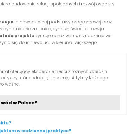
iera budowanie relacji społecznych i rozwój osobisty
wymagania nowoczesnej podstawy programowej oraz
w dynamicznie zmieniającym się świecie i rozwija
etoda projektu
zyskuje coraz większe znaczenie we
nia się do ich ewolucji w kierunku większego
tal oferujący eksperckie treści z różnych dziedzin
rtykuły, które edukują i inspirują. Artykuły Każdego
 co ważne.
 wód w Polsce?
ektu?
jektem w codziennej praktyce?