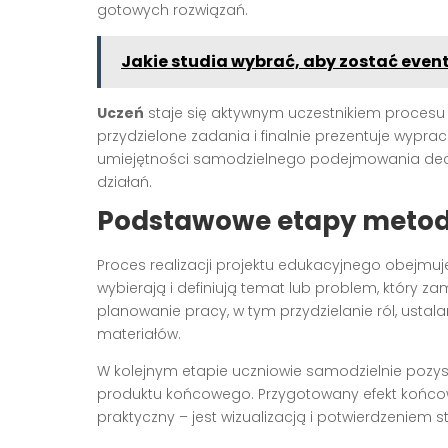
gotowych rozwiązań.
Jakie studia wybrać, aby zostać ev
Uczeń
staje się aktywnym uczestnikiem procesu –
przydzielone zadania i finalnie prezentuje wypra
umiejętności samodzielnego podejmowania decyz
działań.
Podstawowe etapy metod
Proces realizacji projektu edukacyjnego obejmuj
wybierają i definiują temat lub problem, który z
planowanie pracy, w tym przydzielanie ról, ust
materiałów.
W kolejnym etapie uczniowie samodzielnie pozysku
produktu końcowego. Przygotowany efekt końcowy
praktyczny – jest wizualizacją i potwierdzeniem s