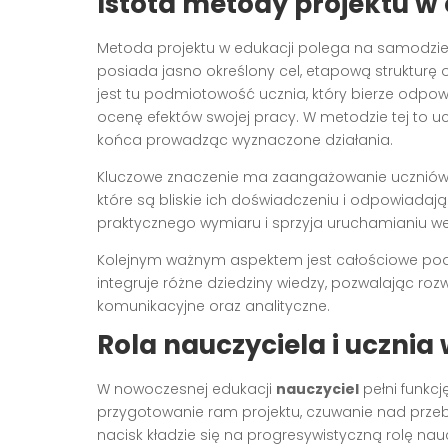
Istota metody projektu w 
Metoda projektu w edukacji polega na samodzieln
posiada jasno określony cel, etapową struktur
jest tu podmiotowość ucznia, który bierze odpow
ocenę efektów swojej pracy. W metodzie tej to
końca prowadząc wyznaczone działania.
Kluczowe znaczenie ma zaangażowanie uczniów
które są bliskie ich doświadczeniu i odpowiadaj
praktycznego wymiaru i sprzyja uruchamianiu wew
Kolejnym ważnym aspektem jest całościowe pod
integruje różne dziedziny wiedzy, pozwalając roz
komunikacyjne oraz analityczne.
Rola nauczyciela i ucznia 
W nowoczesnej edukacji
nauczyciel
pełni funkc
przygotowanie ram projektu, czuwanie nad przeb
nacisk kładzie się na progresywistyczną rolę nau