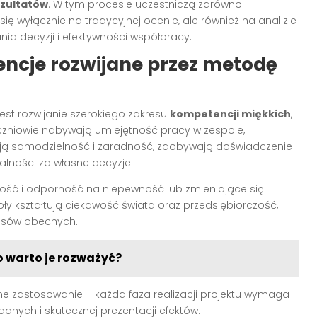
ezultatów
. W tym procesie uczestniczą zarówno
 się wyłącznie na tradycyjnej ocenie, ale również na analizie
a decyzji i efektywności współpracy.
encje rozwijane przez metodę
est rozwijanie szerokiego zakresu
kompetencji miękkich
,
czniowie nabywają umiejętność pracy w zespole,
jają samodzielność i zaradność, zdobywają doświadczenie
alności za własne decyzje.
jność i odporność na niepewność lub zmieniające się
ły kształtują ciekawość świata oraz przedsiębiorczość,
zasów obecnych.
o warto je rozważyć?
e zastosowanie – każda faza realizacji projektu wymaga
anych i skutecznej prezentacji efektów.