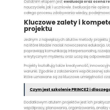
Ostatnim etapem jest
ewaluacja oraz ocena r
nauczyciele, jak i uczniowie. Ewaluacja nie opiera
całego procesu zdobywania wiedzy, podejmowani
Kluczowe zalety i kompet
projektu
Jednym z największych atutów metody projektu j
na które kładzie nacisk nowoczesna edukacja. U
poprawiają komunikację interpersonalną, rozwi
w krytycznym myśleniu oraz uczą się odpowiedzi
Projekty kształtują także kreatywność, innowacy
warunki. Zgodnie z założeniami współczesnej szko
które uznawane są za kluczowe umiejętności c
Czym jest szkolenie PRINCE2 i dlaczeg
Dodatkowym atutem projektów jest ich praktyczn
współpracy, planowania, organizowania, analizy d