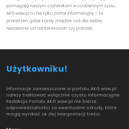
pomagają naszym czytelnikom w codziennym życiu.
AKG.waw.pl to nie tylko portal informacyjny – to
przestrzeń, gdzie każdy znajdzie coś dla siebie,
niezależnie od zainteresowań czy potrzeb.
Użytkowniku!
Informacje zamieszczone w portalu AKG.waw.pl
należy traktować wyłącznie czysto informacyjnie.
Redakcja Portalu AKG.waw.pl nie bierze
odpowiedzialności za ewentualne szkody, które
mogą wynikać ze złej interpretacji treści.