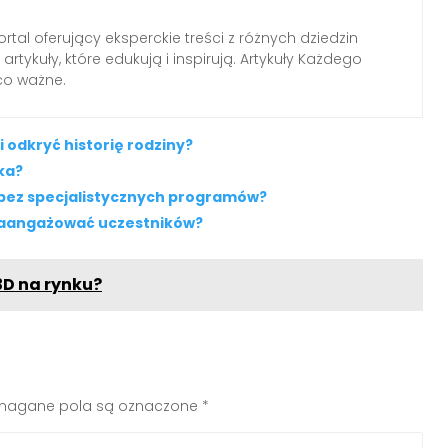
tal oferujący eksperckie treści z różnych dziedzin
rtykuły, które edukują i inspirują. Artykuły Każdego
 co ważne.
 odkryć historię rodziny?
ka?
e bez specjalistycznych programów?
 zaangażować uczestników?
 3D na rynku?
agane pola są oznaczone
*