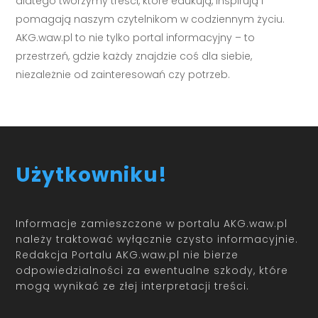
dlatego tworzymy treści, które edukują, inspirują i
pomagają naszym czytelnikom w codziennym życiu.
AKG.waw.pl to nie tylko portal informacyjny – to
przestrzeń, gdzie każdy znajdzie coś dla siebie,
niezależnie od zainteresowań czy potrzeb.
Użytkowniku!
Informacje zamieszczone w portalu AKG.waw.pl
należy traktować wyłącznie czysto informacyjnie.
Redakcja Portalu AKG.waw.pl nie bierze
odpowiedzialności za ewentualne szkody, które
mogą wynikać ze złej interpretacji treści.