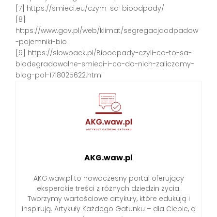
[7] https://smieci.eu/czym-sa-bioodpady/
[8]
https://www.gov.pl/web/klimat/segregacjaodpadow
-pojemniki-bio
[9] https://slowpack.pl/Bioodpady-czyli-co-to-sa-
biodegradowalne-smieci-i-co-do-nich-zaliczamy-
blog-pol-1718025622.html
AKG.waw.pl
AKG.waw.pl to nowoczesny portal oferujący
eksperckie treści z różnych dziedzin życia.
Tworzymy wartościowe artykuły, które edukują i
inspirują. Artykuły Każdego Gatunku – dla Ciebie, o