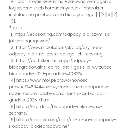
Ten profil źródeł determinuje zarówno wymagania
logistyczne służb komunalnych, jak i charakter
instalacji do przetwarzania biologicznego [1][2][5][7]
[9].
Źródła:
[1] https://ecosorting.com/odpady-bio-czym-sa-i-
jak-je-segregowac/
[2] https://www.molok.com/pl/blog/czym-sa-
odpady-bio-i-na-czym-polega-ich-recykling
[3] https://portalkomunalny.pl/odpady-
biodegradowalne-co-to-jest-i-gdzie-je-wyrzucac-
bioodpady-2020-poradnik-407825/
[4] https://www.infor.pl/prawo/nowosci-
prawne/7458444,nie-wyrzucisz-juz-bioodpadow-
nowe-zasady-pozbywania-sie-frakcji-bio-od-1-
grudnia-2025-r.html
[5] https://ekordo.pl/bioodpady-selektywnie-
zebrane/
[6] https://ekopaka.org/blog/co-to-sa-bioodpady-
i-odpady-biodegradowalne/