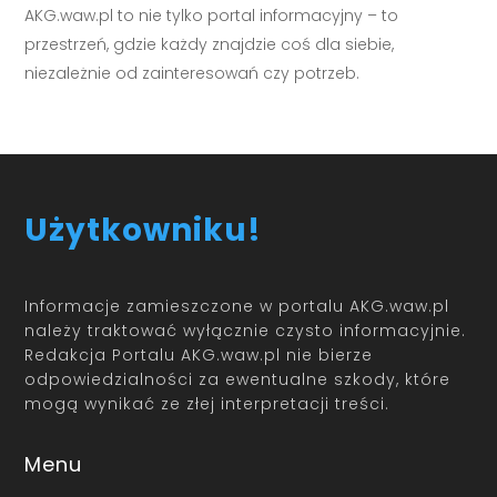
AKG.waw.pl to nie tylko portal informacyjny – to
przestrzeń, gdzie każdy znajdzie coś dla siebie,
niezależnie od zainteresowań czy potrzeb.
Użytkowniku!
Informacje zamieszczone w portalu AKG.waw.pl
należy traktować wyłącznie czysto informacyjnie.
Redakcja Portalu AKG.waw.pl nie bierze
odpowiedzialności za ewentualne szkody, które
mogą wynikać ze złej interpretacji treści.
Menu