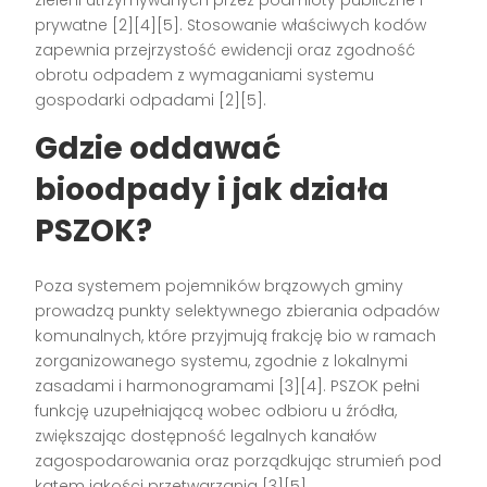
zieleni utrzymywanych przez podmioty publiczne i
prywatne [2][4][5]. Stosowanie właściwych kodów
zapewnia przejrzystość ewidencji oraz zgodność
obrotu odpadem z wymaganiami systemu
gospodarki odpadami [2][5].
Gdzie oddawać
bioodpady i jak działa
PSZOK?
Poza systemem pojemników brązowych gminy
prowadzą punkty selektywnego zbierania odpadów
komunalnych, które przyjmują frakcję bio w ramach
zorganizowanego systemu, zgodnie z lokalnymi
zasadami i harmonogramami [3][4]. PSZOK pełni
funkcję uzupełniającą wobec odbioru u źródła,
zwiększając dostępność legalnych kanałów
zagospodarowania oraz porządkując strumień pod
kątem jakości przetwarzania [3][5].