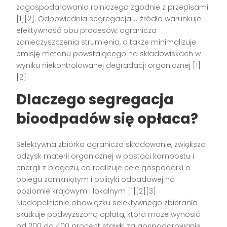
zagospodarowania rolniczego zgodnie z przepisami
[1][2]. Odpowiednia segregacja u źródła warunkuje
efektywność obu procesów, ogranicza
zanieczyszczenia strumienia, a także minimalizuje
emisję metanu powstającego na składowiskach w
wyniku niekontrolowanej degradacji organicznej [1]
[2].
Dlaczego segregacja
bioodpadów się opłaca?
Selektywna zbiórka ogranicza składowanie, zwiększa
odzysk materii organicznej w postaci kompostu i
energii z biogazu, co realizuje cele gospodarki o
obiegu zamkniętym i polityki odpadowej na
poziomie krajowym i lokalnym [1][2][3].
Niedopełnienie obowiązku selektywnego zbierania
skutkuje podwyższoną opłatą, która może wynosić
od 200 do 400 procent stawki za gospodarowanie