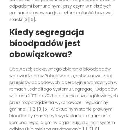
odpadami komunalnymi, przy czym w niektórych
gminach stosowana jest czterokrotność bazowej
stawki [3][6].
Kiedy segregacja
bioodpadów jest
obowiązkowa?
Obowiązek selektywnego zbierania bioodpadów
wprowadzono w Polsce w następstwie nowelizacji
przepisów odpadowych, operacyjnie wdrażanych w
ramach Jednolitego Systemu Segregacji Odpadów
w latach 2017 do 2021, a obecnie uszczegóławianych
przez rozporządzenia wykonawcze i regulaminy
gminne [1][2][3][5]. W aktualnym stanie prawnym
bioodpady muszą być wydzielane ze strumienia
komunalnego, a gminy organizują dla nich system
odbioru lub miejsca przyjmowania [1][3][8].