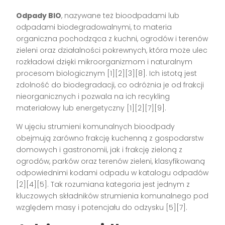
Odpady BIO
, nazywane też bioodpadami lub
odpadami biodegradowalnymi, to materia
organiczna pochodząca z kuchni, ogrodów i terenów
zieleni oraz działalności pokrewnych, która może ulec
rozkładowi dzięki mikroorganizmom i naturalnym
procesom biologicznym [1][2][3][8]. Ich istotą jest
zdolność do biodegradacji, co odróżnia je od frakcji
nieorganicznych i pozwala na ich recykling
materiałowy lub energetyczny [1][2][7][9].
W ujęciu strumieni komunalnych bioodpady
obejmują zarówno frakcję kuchenną z gospodarstw
domowych i gastronomii, jak i frakcję zieloną z
ogrodów, parków oraz terenów zieleni, klasyfikowaną
odpowiednimi kodami odpadu w katalogu odpadów
[2][4][5]. Tak rozumiana kategoria jest jednym z
kluczowych składników strumienia komunalnego pod
względem masy i potencjału do odzysku [5][7].