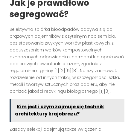
Jak je prawidłowo
segregować?
Selektywna zbiórka bioodpadów odbywa się do
brązowych pojemników z czytelnym napisem bio,
bez stosowania zwykłych worków plastikowych, z
dopuszczeniem worków kompostowalnych
oznaczonych odpowiednimi normami lub opakowań
papierowych, ewentualnie luzem, zgodnie z
regulaminem gminy [1][2][5][8]. Należy zachować
rozdzielenie od innych frakcji, w szczególności szkła,
metali i tworzyw sztucznych oraz papieru, aby nie
obniżać jakości recyklingu biologicznego [1][3].
Kim jest i czym zajmuje się technik
architektury krajobrazu?
Zasady selekcji obejmują także wyłączenia