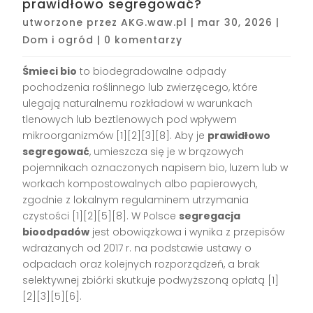
prawidłowo segregować?
utworzone przez
AKG.waw.pl
|
mar 30, 2026
|
Dom i ogród
|
0 komentarzy
Śmieci bio
to biodegradowalne odpady
pochodzenia roślinnego lub zwierzęcego, które
ulegają naturalnemu rozkładowi w warunkach
tlenowych lub beztlenowych pod wpływem
mikroorganizmów [1][2][3][8]. Aby je
prawidłowo
segregować
, umieszcza się je w brązowych
pojemnikach oznaczonych napisem bio, luzem lub w
workach kompostowalnych albo papierowych,
zgodnie z lokalnym regulaminem utrzymania
czystości [1][2][5][8]. W Polsce
segregacja
bioodpadów
jest obowiązkowa i wynika z przepisów
wdrażanych od 2017 r. na podstawie ustawy o
odpadach oraz kolejnych rozporządzeń, a brak
selektywnej zbiórki skutkuje podwyższoną opłatą [1]
[2][3][5][6].