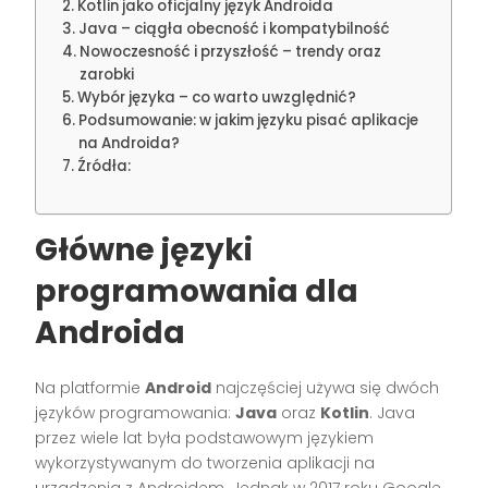
Kotlin jako oficjalny język Androida
Java – ciągła obecność i kompatybilność
Nowoczesność i przyszłość – trendy oraz
zarobki
Wybór języka – co warto uwzględnić?
Podsumowanie: w jakim języku pisać aplikacje
na Androida?
Źródła:
Główne języki
programowania dla
Androida
Na platformie
Android
najczęściej używa się dwóch
języków programowania:
Java
oraz
Kotlin
. Java
przez wiele lat była podstawowym językiem
wykorzystywanym do tworzenia aplikacji na
urządzenia z Androidem. Jednak w 2017 roku Google