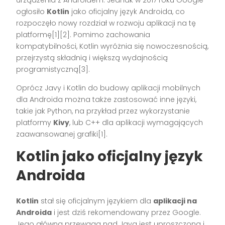
ogłosiło
Kotlin
jako oficjalny język Androida, co
rozpoczęło nowy rozdział w rozwoju aplikacji na tę
platformę[1][2]. Pomimo zachowania
kompatybilności, Kotlin wyróżnia się nowoczesnością,
przejrzystą składnią i większą wydajnością
programistyczną[3].
Oprócz Javy i Kotlin do budowy aplikacji mobilnych
dla Androida można także zastosować inne języki,
takie jak Python, na przykład przez wykorzystanie
platformy
Kivy
, lub C++ dla aplikacji wymagających
zaawansowanej grafiki[1].
Kotlin jako oficjalny język
Androida
Kotlin
stał się oficjalnym językiem dla
aplikacji na
Androida
i jest dziś rekomendowany przez Google.
Jego główną przewagą nad Javą jest uproszczona i