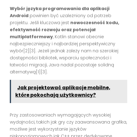
Wybór języka programowania dla aplikacji
Android
powinien być uzależniony od potrzeb
projektu. Jeśli kluczowa jest
nowoczesność kodu,
efektywność rozwoju oraz potencjał
multiplatformowy
, Kotlin stanowi obecnie
najbezpieczniejszy i najbardziej perspektywiczny
wybór[2][3]. Jeżeli jednak zależy nam na szerokiej
dostępności bibliotek, wsparciu społeczności i
łatwości migracji, Java nadal pozostaje solidną
alternatywą[1][3].
Jak projektować aplikacje mobilne,
które pokochają użytkownicy?
Przy zastosowaniach wymagających wysokiej
wydajności, takich jak gry czy zaawansowana grafika,
możliwe jest wykorzystanie języków
niskopoziomowych jak C++ przez dedykowane