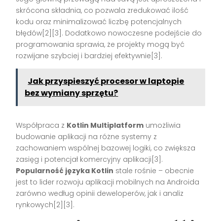
skrócona składnia, co pozwala zredukować ilość
kodu oraz minimalizować liczbę potencjalnych
błędów[2][3]. Dodatkowo nowoczesne podejście do
programowania sprawia, że projekty mogą być
rozwijane szybciej i bardziej efektywnie[3].
Jak przyspieszyć procesor w laptopie
bez wymiany sprzętu?
Współpraca z
Kotlin Multiplatform
umożliwia
budowanie aplikacji na różne systemy z
zachowaniem wspólnej bazowej logiki, co zwiększa
zasięg i potencjał komercyjny aplikacji[3].
Popularność języka Kotlin
stale rośnie – obecnie
jest to lider rozwoju aplikacji mobilnych na Androida
zarówno według opinii deweloperów, jak i analiz
rynkowych[2][3].