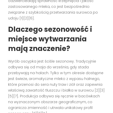
odzwierciedlają sprawność krzepnięcia i jakość
zastosowanego mleka, co jest bezpośrednio
związane z szybkością przetwarzania surowca po
udoju [1][2][6].
Dlaczego sezonowość i
miejsce wytwarzania
mają znaczenie?
Wyrób oscypka jest ściśle sezonowy. Tradycyjnie
odbywa się od maja do września, gdy stada
przebywają na halach. Tylko w tym okresie dostępne
jest świeże, aromatyczne mleko z wypasu halnego,
które przenosi do sera nuty traw i ziół oraz zapewnia
właściwą zawartość tłuszczu i białka w surowcu [2][3]
[5][7]. Produkcja odbywa się ręcznie w bacówkach
na wyznaczonym obszarze geograficznym, co
ogranicza zmienność i utrwala unikatowy profil