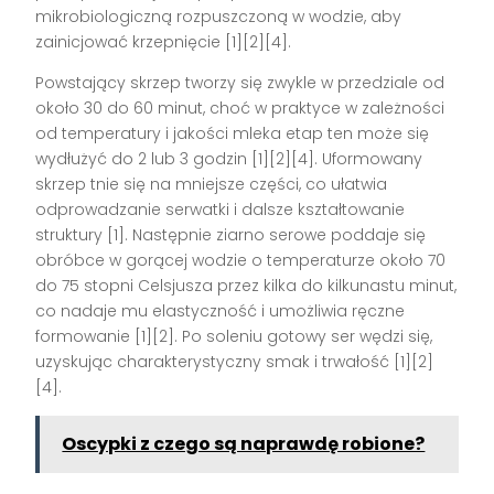
mikrobiologiczną rozpuszczoną w wodzie, aby
zainicjować krzepnięcie [1][2][4].
Powstający skrzep tworzy się zwykle w przedziale od
około 30 do 60 minut, choć w praktyce w zależności
od temperatury i jakości mleka etap ten może się
wydłużyć do 2 lub 3 godzin [1][2][4]. Uformowany
skrzep tnie się na mniejsze części, co ułatwia
odprowadzanie serwatki i dalsze kształtowanie
struktury [1]. Następnie ziarno serowe poddaje się
obróbce w gorącej wodzie o temperaturze około 70
do 75 stopni Celsjusza przez kilka do kilkunastu minut,
co nadaje mu elastyczność i umożliwia ręczne
formowanie [1][2]. Po soleniu gotowy ser wędzi się,
uzyskując charakterystyczny smak i trwałość [1][2]
[4].
Oscypki z czego są naprawdę robione?