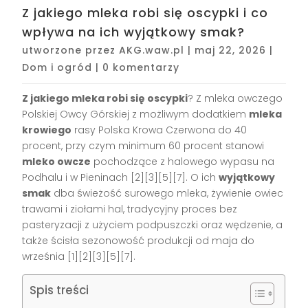
Z jakiego mleka robi się oscypki i co
wpływa na ich wyjątkowy smak?
utworzone przez
AKG.waw.pl
|
maj 22, 2026
|
Dom i ogród
|
0 komentarzy
Z jakiego mleka robi się oscypki
? Z mleka owczego
Polskiej Owcy Górskiej z możliwym dodatkiem
mleka
krowiego
rasy Polska Krowa Czerwona do 40
procent, przy czym minimum 60 procent stanowi
mleko owcze
pochodzące z halowego wypasu na
Podhalu i w Pieninach [2][3][5][7]. O ich
wyjątkowy
smak
dba świeżość surowego mleka, żywienie owiec
trawami i ziołami hal, tradycyjny proces bez
pasteryzacji z użyciem podpuszczki oraz wędzenie, a
także ścisła sezonowość produkcji od maja do
września [1][2][3][5][7].
Spis treści