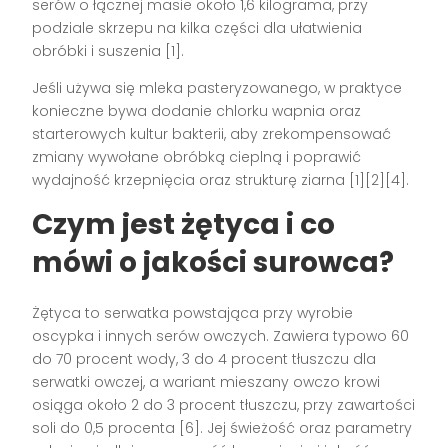
serów o łącznej masie około 1,6 kilograma, przy
podziale skrzepu na kilka części dla ułatwienia
obróbki i suszenia [1].
Jeśli używa się mleka pasteryzowanego, w praktyce
konieczne bywa dodanie chlorku wapnia oraz
starterowych kultur bakterii, aby zrekompensować
zmiany wywołane obróbką cieplną i poprawić
wydajność krzepnięcia oraz strukturę ziarna [1][2][4].
Czym jest żętyca i co
mówi o jakości surowca?
Żętyca to serwatka powstająca przy wyrobie
oscypka i innych serów owczych. Zawiera typowo 60
do 70 procent wody, 3 do 4 procent tłuszczu dla
serwatki owczej, a wariant mieszany owczo krowi
osiąga około 2 do 3 procent tłuszczu, przy zawartości
soli do 0,5 procenta [6]. Jej świeżość oraz parametry