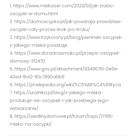
https://www.mlekoiser.com/2023/01/jak-zrobic-
oscypki-w-domu.html
https://domoscypka.pl/jak-powstaja-prawdziwe-
oscypki-caly-proces-krok-po-kroku/
https://www.trzykorony.pl/blog/pieninski-oscypek-
z-jakiego-mleka-powstaje
https://www.doradcasmaku.pl/przepis-oscypek-
domowy-312470
https://www.gov.pl/attachment/93496761-0e6e-
40ed-8a12-161c7990a0b9
https://pl.wikipedia.org/wiki/%C5%BB%C4%99tyca
https://urolnika.pl/blog/z-jakiego-mleka-
produkuje-sie-oscypek-i-jak-przebiega-jego-
wytwarzanie/
https://wedlinydomowe.pl/forum/topic/17785-
mleko-na-oscypki/