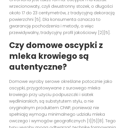
wrzecionowaty, czyli dwustronny stożek, o długości
około 17 do 23 centymetrów, z tradycyjną dekoracją
powierzchni [5]. Dla konsumenta oznacza to
gwarancję pochodzenia i metody, a więc
przewidywalny, tradycyjny profil jakościowy [2][5].
Czy domowe oscypki z
mleka krowiego są
autentyczne?
Domowe wyroby serowe określane potocznie jako
oscypki, przygotowywane z surowego mleka
krowiego przy użyciu podpuszczki i siatek
wędliniarskich, są substytutem stylu, a nie
oryginalnym produktem ChNP, ponieważ nie
spełniają wymogu minimalnego udziału mleka
owczego i wymogów geograficznych [1][5][8]. Tego
typu wyroby mogą odtwarzać technikę formowania,