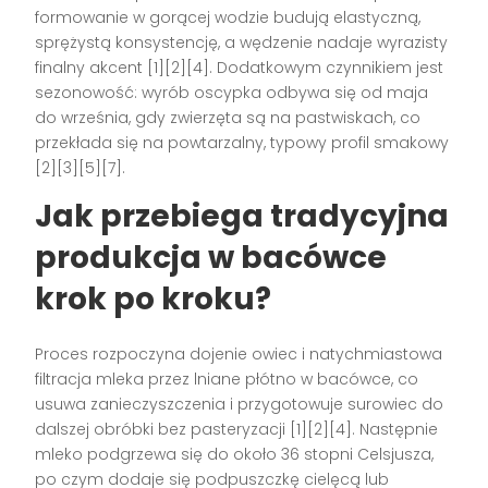
formowanie w gorącej wodzie budują elastyczną,
sprężystą konsystencję, a wędzenie nadaje wyrazisty
finalny akcent [1][2][4]. Dodatkowym czynnikiem jest
sezonowość: wyrób oscypka odbywa się od maja
do września, gdy zwierzęta są na pastwiskach, co
przekłada się na powtarzalny, typowy profil smakowy
[2][3][5][7].
Jak przebiega tradycyjna
produkcja w bacówce
krok po kroku?
Proces rozpoczyna dojenie owiec i natychmiastowa
filtracja mleka przez lniane płótno w bacówce, co
usuwa zanieczyszczenia i przygotowuje surowiec do
dalszej obróbki bez pasteryzacji [1][2][4]. Następnie
mleko podgrzewa się do około 36 stopni Celsjusza,
po czym dodaje się podpuszczkę cielęcą lub