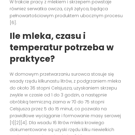
W trakcie pracy z mlekiem i skrzepem powstaje
również serwatka owcza, czyli żętyca, będąca
pełnowartościowym produktem ubocznym procesu
[6].
Ile mleka, czasu i
temperatur potrzeba w
praktyce?
W domowym przetwarzaniu surowca stosuje się
wsady rzędu kilkunastu litrów, z podgrzaniem mleka
do około 36 stopni Celsjusza, uzyskaniem skrzepu
zwykle w czasie od 1 do 3 godzin, a następnie
obróbką termiczną ziarna w 70 do 75 stopni
Celsjusza przez 5 do 15 minut, co pozwala na
prawidłowe wyciąganie i formowanie masy serowej
[1][2][4]. Dla wsadu 16 litrów mleka krowiego
dokumentowane są uzyski rzędu kilku niewielkich