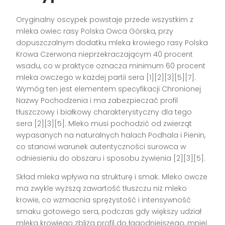
Oryginalny oscypek powstaje przede wszystkim z
mleka owiec rasy Polska Owca Górska, przy
dopuszczalnym dodatku mleka krowiego rasy Polska
Krowa Czerwona nieprzekraczającym 40 procent
wsadu, co w praktyce oznacza minimum 60 procent
mleka owczego w każdej partii sera [1][2][3][5][7].
Wymóg ten jest elementem specyfikacji Chronionej
Nazwy Pochodzenia i ma zabezpieczać profil
tłuszczowy i białkowy charakterystyczny dla tego
sera [2][3][5]. Mleko musi pochodzić od zwierząt
wypasanych na naturalnych halach Podhala i Pienin,
co stanowi warunek autentyczności surowca w
odniesieniu do obszaru i sposobu żywienia [2][3][5].
Skład mleka wpływa na strukturę i smak. Mleko owcze
ma zwykle wyższą zawartość tłuszczu niż mleko
krowie, co wzmacnia sprężystość i intensywność
smaku gotowego sera, podczas gdy większy udział
mleka krowiego zbliża profil do łagodniejszego, mniej