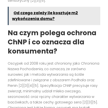
sensoryczny [2][3][5].
Od czego zależy ile kosztuje m2
wykończenia domu?
Na czym polega ochrona
ChNP i co oznacza dla
konsumenta?
Oscypek od 2008 roku jest chroniony jako Chroniona
Nazwa Pochodzenia, co oznacza, że zarówno
surowiec jak i metoda wytwarzania są ściśle
zdefiniowane i związane z obszarem Podhala oraz
Pienin [2][3][4][5]. Specyfikacja ChNP precyzuje rasy
zwierząt, minimalny udział mleka owczego,
sezonowość oraz ręczny charakter wytwarzania w
bacówkach, a także cechy gotowego sera [2][3][5].
Chroniona jest także forma: oscypek ma kształt