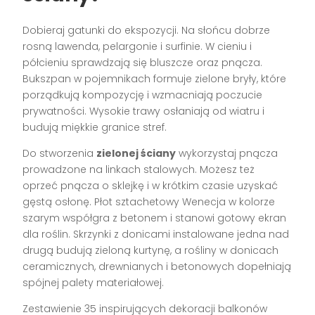
Dobieraj gatunki do ekspozycji. Na słońcu dobrze
rosną lawenda, pelargonie i surfinie. W cieniu i
półcieniu sprawdzają się bluszcze oraz pnącza.
Bukszpan w pojemnikach formuje zielone bryły, które
porządkują kompozycję i wzmacniają poczucie
prywatności. Wysokie trawy osłaniają od wiatru i
budują miękkie granice stref.
Do stworzenia
zielonej ściany
wykorzystaj pnącza
prowadzone na linkach stalowych. Możesz też
oprzeć pnącza o sklejkę i w krótkim czasie uzyskać
gęstą osłonę. Płot sztachetowy Wenecja w kolorze
szarym współgra z betonem i stanowi gotowy ekran
dla roślin. Skrzynki z donicami instalowane jedna nad
drugą budują zieloną kurtynę, a rośliny w donicach
ceramicznych, drewnianych i betonowych dopełniają
spójnej palety materiałowej.
Zestawienie 35 inspirujących dekoracji balkonów