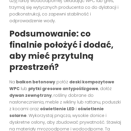
użyj farby wodoodpornej. Układając WPC lub gres,
trzymaj się wytycznych producenta co do dylatacji i
podkonstrukcji, co zapewni stabilność i
odprowadzenie wody.
Podsumowanie: co
finalnie położyć i dodać,
aby mieć
przytulną
przestrzeń
?
Na
balkon betonowy
połóż
deski kompozytowe
WPC
lub
płytki gresowe antypoślizgowe
, dołóż
dywan zewnętrzny
, rośliny dobrane do
nasłonecznienia, meble z wikliny lub rattanu, poduszki
z kocami oraz
oświetlenie LED
i
oświetlenie
solarne
. Wykorzystaj pnącza, wysokie donice i
dyskretne osłony, aby zbudować prywatność. Stawiaj
na materiały mrozoodporne i wodoodporne. Ta