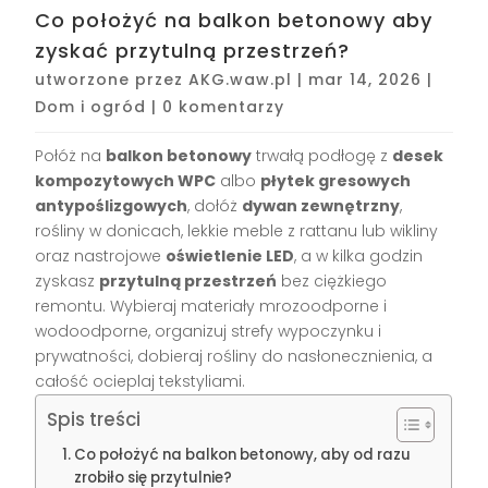
Co położyć na balkon betonowy aby
zyskać przytulną przestrzeń?
utworzone przez
AKG.waw.pl
|
mar 14, 2026
|
Dom i ogród
|
0 komentarzy
Połóż na
balkon betonowy
trwałą podłogę z
desek
kompozytowych WPC
albo
płytek gresowych
antypoślizgowych
, dołóż
dywan zewnętrzny
,
rośliny w donicach, lekkie meble z rattanu lub wikliny
oraz nastrojowe
oświetlenie LED
, a w kilka godzin
zyskasz
przytulną przestrzeń
bez ciężkiego
remontu. Wybieraj materiały mrozoodporne i
wodoodporne, organizuj strefy wypoczynku i
prywatności, dobieraj rośliny do nasłonecznienia, a
całość ocieplaj tekstyliami.
Spis treści
Co położyć na balkon betonowy, aby od razu
zrobiło się przytulnie?