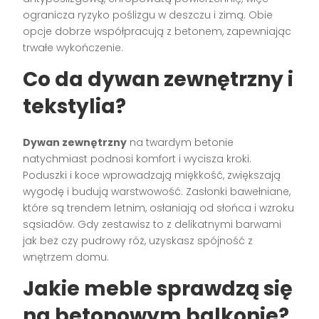
ogranicza ryzyko poślizgu w deszczu i zimą. Obie
opcje dobrze współpracują z betonem, zapewniając
trwałe wykończenie.
Co da
dywan zewnętrzny
i
tekstylia?
Dywan zewnętrzny
na twardym betonie
natychmiast podnosi komfort i wycisza kroki.
Poduszki i koce wprowadzają miękkość, zwiększają
wygodę i budują warstwowość. Zasłonki bawełniane,
które są trendem letnim, osłaniają od słońca i wzroku
sąsiadów. Gdy zestawisz to z delikatnymi barwami
jak beż czy pudrowy róż, uzyskasz spójność z
wnętrzem domu.
Jakie meble sprawdzą się
na betonowym balkonie?