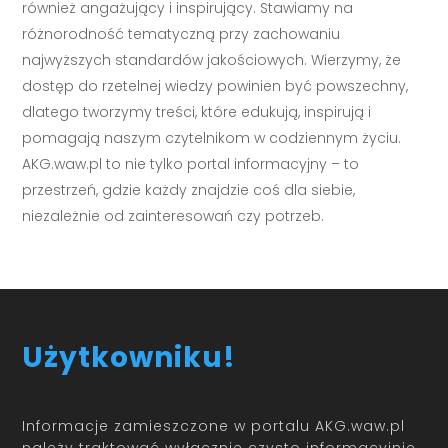
również angażujący i inspirujący. Stawiamy na
różnorodność tematyczną przy zachowaniu
najwyższych standardów jakościowych. Wierzymy, że
dostęp do rzetelnej wiedzy powinien być powszechny,
dlatego tworzymy treści, które edukują, inspirują i
pomagają naszym czytelnikom w codziennym życiu.
AKG.waw.pl to nie tylko portal informacyjny – to
przestrzeń, gdzie każdy znajdzie coś dla siebie,
niezależnie od zainteresowań czy potrzeb.
Użytkowniku!
Informacje zamieszczone w portalu AKG.waw.pl
należy traktować wyłącznie czysto informacyjnie.