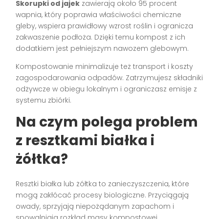
Skorupki od jajek
zawierają około 95 procent
wapnia, który poprawia właściwości chemiczne
gleby, wspiera prawidłowy wzrost roślin i ogranicza
zakwaszenie podłoża. Dzięki temu kompost z ich
dodatkiem jest pełniejszym nawozem glebowym.
Kompostowanie minimalizuje też transport i koszty
zagospodarowania odpadów. Zatrzymujesz składniki
odżywcze w obiegu lokalnym i ograniczasz emisje z
systemu zbiórki.
Na czym polega problem
z resztkami białka i
żółtka?
Resztki białka lub żółtka to zanieczyszczenia, które
mogą zakłócać procesy biologiczne. Przyciągają
owady, sprzyjają niepożądanym zapachom i
spowalniają rozkład masy kompostowej.