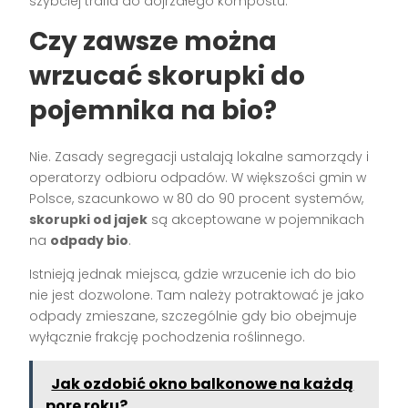
szybciej trafia do dojrzałego kompostu.
Czy zawsze można
wrzucać skorupki do
pojemnika na bio?
Nie. Zasady segregacji ustalają lokalne samorządy i
operatorzy odbioru odpadów. W większości gmin w
Polsce, szacunkowo w 80 do 90 procent systemów,
skorupki od jajek
są akceptowane w pojemnikach
na
odpady bio
.
Istnieją jednak miejsca, gdzie wrzucenie ich do bio
nie jest dozwolone. Tam należy potraktować je jako
odpady zmieszane, szczególnie gdy bio obejmuje
wyłącznie frakcję pochodzenia roślinnego.
Jak ozdobić okno balkonowe na każdą
porę roku?