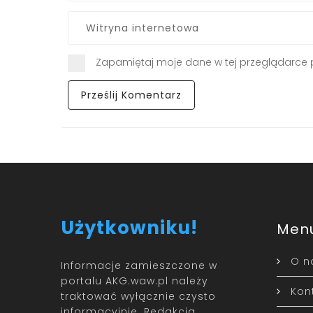
Zapamiętaj moje dane w tej przeglądarce 
Użytkowniku!
Men
O n
Informacje zamieszczone w
portalu AKG.waw.pl należy
Kon
traktować wyłącznie czysto
informacyjnie. Redakcja