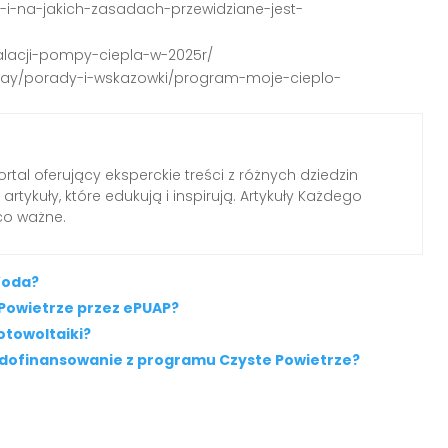
-i-na-jakich-zasadach-przewidziane-jest-
stalacji-pompy-ciepla-w-2025r/
-way/porady-i-wskazowki/program-moje-cieplo-
tal oferujący eksperckie treści z różnych dziedzin
rtykuły, które edukują i inspirują. Artykuły Każdego
 co ważne.
Woda?
 Powietrze przez ePUAP?
otowoltaiki?
o dofinansowanie z programu Czyste Powietrze?