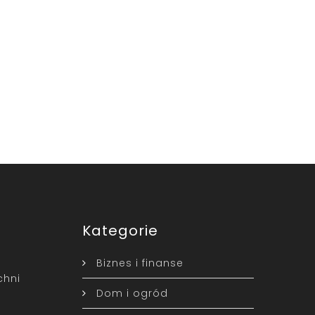
Kategorie
Biznes i finanse
chni
Dom i ogród