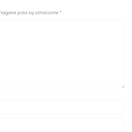
agane pola są oznaczone
*