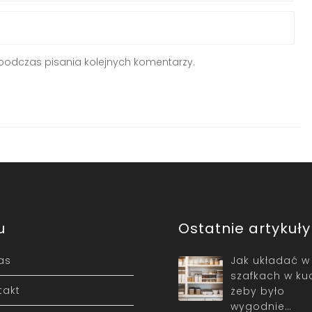
podczas pisania kolejnych komentarzy.
u
Ostatnie artykuły
as
Jak układać w
szafkach w ku
takt
żeby było
wygodnie…