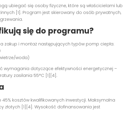
ą ubiegać się osoby fizyczne, które są właścicielami lub
nnych [1]. Program jest skierowany do osób prywatnych,
ogrzewania.
fikują się do programu?
 zakup i montaż następujących typów pomp ciepła:
)
owietrze/woda)
ać wymagania dotyczące efektywności energetycznej –
tury zasilania 55°C [1][4].
a
45% kosztów kwalifikowanych inwestycji. Maksymalna
cy złotych [1][4]. Wysokość dofinansowania jest