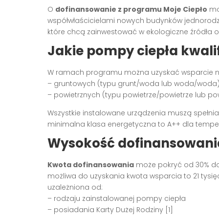
O
dofinansowanie z programu Moje Ciepło
mog
współwłaścicielami nowych budynków jednorodzi
które chcą zainwestować w ekologiczne źródła 
Jakie pompy ciepła kwali
W ramach programu można uzyskać wsparcie na
– gruntowych (typu grunt/woda lub woda/woda
– powietrznych (typu powietrze/powietrze lub p
Wszystkie instalowane urządzenia muszą spełni
minimalna klasa energetyczna to A++ dla tempera
Wysokość dofinansowani
Kwota dofinansowania
może pokryć od 30% do 
możliwa do uzyskania kwota wsparcia to 21 tysię
uzależniona od:
– rodzaju zainstalowanej pompy ciepła
– posiadania Karty Dużej Rodziny [1]