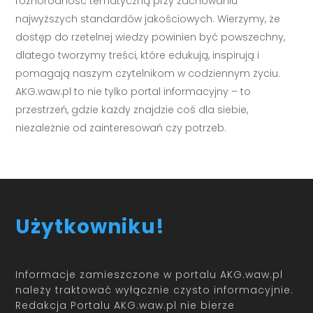
różnorodność tematyczną przy zachowaniu
najwyższych standardów jakościowych. Wierzymy, że
dostęp do rzetelnej wiedzy powinien być powszechny,
dlatego tworzymy treści, które edukują, inspirują i
pomagają naszym czytelnikom w codziennym życiu.
AKG.waw.pl to nie tylko portal informacyjny – to
przestrzeń, gdzie każdy znajdzie coś dla siebie,
niezależnie od zainteresowań czy potrzeb.
Użytkowniku!
Informacje zamieszczone w portalu AKG.waw.pl
należy traktować wyłącznie czysto informacyjnie.
Redakcja Portalu AKG.waw.pl nie bierze