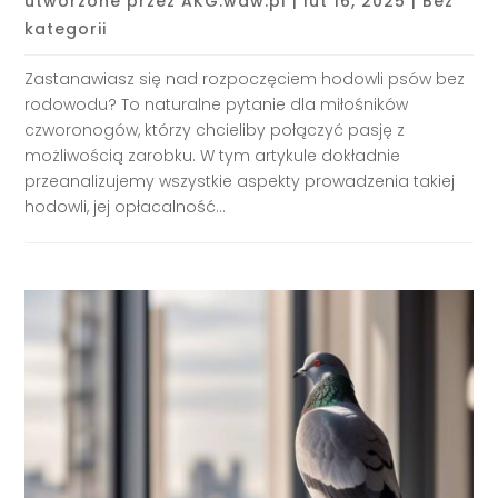
utworzone przez
AKG.waw.pl
|
lut 16, 2025
|
Bez
kategorii
Zastanawiasz się nad rozpoczęciem hodowli psów bez
rodowodu? To naturalne pytanie dla miłośników
czworonogów, którzy chcieliby połączyć pasję z
możliwością zarobku. W tym artykule dokładnie
przeanalizujemy wszystkie aspekty prowadzenia takiej
hodowli, jej opłacalność...