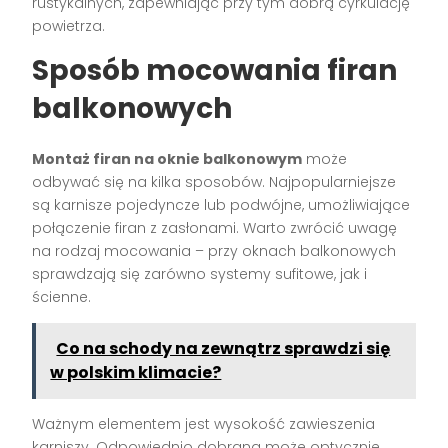
rustykalnych, zapewniając przy tym dobrą cyrkulację
powietrza.
Sposób mocowania firan
balkonowych
Montaż firan na oknie balkonowym
może
odbywać się na kilka sposobów. Najpopularniejsze
są karnisze pojedyncze lub podwójne, umożliwiające
połączenie firan z zasłonami. Warto zwrócić uwagę
na rodzaj mocowania – przy oknach balkonowych
sprawdzają się zarówno systemy sufitowe, jak i
ścienne.
Co na schody na zewnątrz sprawdzi się
w polskim klimacie?
Ważnym elementem jest wysokość zawieszenia
karniszy. Odpowiednio dobrana może optycznie