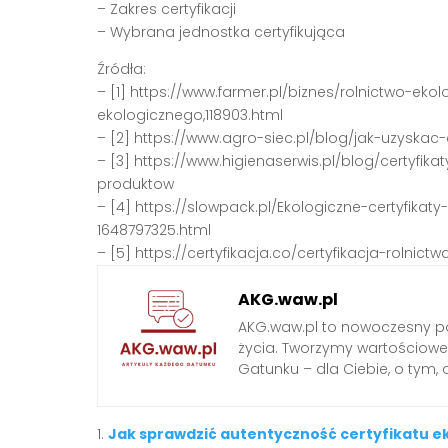
– Zakres certyfikacji
– Wybrana jednostka certyfikująca
Źródła:
– [1] https://www.farmer.pl/biznes/rolnictwo-ekol
ekologicznego,118903.html
– [2] https://www.agro-siec.pl/blog/jak-uzyska
– [3] https://www.higienaserwis.pl/blog/certyf
produktow
– [4] https://slowpack.pl/Ekologiczne-certyfikaty
1648797325.html
– [5] https://certyfikacja.co/certyfikacja-rolnic
AKG.waw.pl
AKG.waw.pl to nowoczesny por
życia. Tworzymy wartościowe a
Gatunku – dla Ciebie, o tym,
Jak sprawdzić autentyczność certyfikatu e