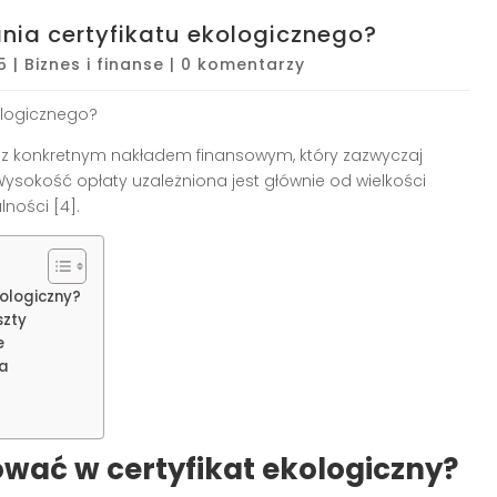
ania certyfikatu ekologicznego?
5
|
Biznes i finanse
|
0 komentarzy
kologicznego?
 z konkretnym nakładem finansowym, który zazwyczaj
 Wysokość opłaty uzależniona jest głównie od wielkości
ności [4].
ologiczny?
szty
e
ia
wać w certyfikat ekologiczny?