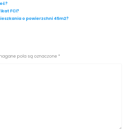
ieć?
ikat FCI?
ieszkania o powierzchni 45m2?
agane pola są oznaczone
*