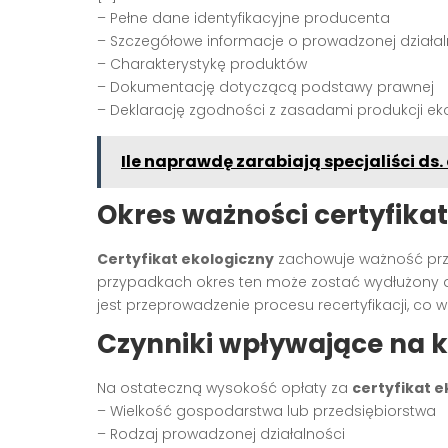
– Pełne dane identyfikacyjne producenta
– Szczegółowe informacje o prowadzonej działal
– Charakterystykę produktów
– Dokumentację dotyczącą podstawy prawnej
– Deklarację zgodności z zasadami produkcji ek
Ile naprawdę zarabiają specjaliści ds
Okres ważności certyfikat
Certyfikat ekologiczny
zachowuje ważność prze
przypadkach okres ten może zostać wydłużony d
jest przeprowadzenie procesu recertyfikacji, co
Czynniki wpływające na ko
Na ostateczną wysokość opłaty za
certyfikat e
– Wielkość gospodarstwa lub przedsiębiorstwa
– Rodzaj prowadzonej działalności