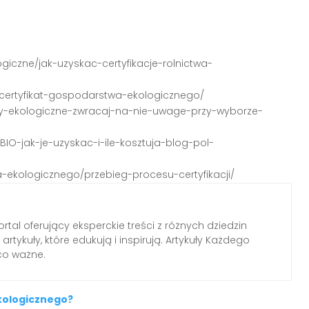
ogiczne/jak-uzyskac-certyfikacje-rolnictwa-
c-certyfikat-gospodarstwa-ekologicznego/
ikaty-ekologiczne-zwracaj-na-nie-uwage-przy-wyborze-
-BIO-jak-je-uzyskac-i-ile-kosztuja-blog-pol-
twa-ekologicznego/przebieg-procesu-certyfikacji/
tal oferujący eksperckie treści z różnych dziedzin
rtykuły, które edukują i inspirują. Artykuły Każdego
 co ważne.
kologicznego?