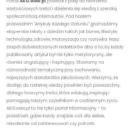
Portal
AKG.waw.pl
powstał z pasji do tworzenia
wartościowych treści i dzielenia się wiedzą z szeroką
społecznością internautów. Pod hasłem
przewodnim
"Artykuły Każdego Gatunku"
gromadzimy
eksperckie teksty z dziedzin takich jak biznes, lifestyle,
technologia, zdrowie, motoryzacja czy rozrywka. Nasz
zespół doświadczonych redaktorów dba o to, by każdy
publikowany artykuł był nie tylko merytoryczny, ale
również angażujący i inspirujący. Stawiamy na
różnorodność tematyczną przy zachowaniu
najwyższych standardów jakościowych. Wierzymy, że
dostęp do rzetelnej wiedzy powinien być powszechny,
dlatego tworzymy treści, które edukują, inspirują i
pomagają naszym czytelnikom w codziennym życiu.
AKG.waw.pl to nie tylko portal informacyjny – to
przestrzeń, gdzie każdy znajdzie coś dla siebie,
niezależnie od zainteresowań czy potrzeb.