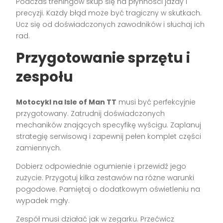
Podczas treningów skup się na płynności jazdy i
precyzji. Każdy błąd może być tragiczny w skutkach.
Ucz się od doświadczonych zawodników i słuchaj ich
rad.
Przygotowanie sprzętu i
zespołu
Motocykl na Isle of Man TT
musi być perfekcyjnie
przygotowany. Zatrudnij doświadczonych
mechaników znających specyfikę wyścigu. Zaplanuj
strategię serwisową i zapewnij pełen komplet części
zamiennych.
Dobierz odpowiednie ogumienie i przewidź jego
zużycie. Przygotuj kilka zestawów na różne warunki
pogodowe. Pamiętaj o dodatkowym oświetleniu na
wypadek mgły.
Zespół musi działać jak w zegarku. Przećwicz