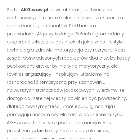
Portal
AKG.waw.pl
powstał z pasji do tworzenia
wartościowych treści i dzielenia się wiedzą z szeroką
społecznością internautów. Pod hasłem
przewodnim
"Artykuły Każdego Gatunku"
gromadzimy
eksperckie teksty z dziedzin takich jak biznes, lifestyle,
technologia, zdrowie, motoryzacja czy rozrywka. Nasz
zespół doświadczonych redaktorów dba o to, by każdy
publikowany artykuł był nie tylko merytoryczny, ale
również angażujący i inspirujący. Stawiamy na
różnorodność tematyczną przy zachowaniu
najwyższych standardów jakościowych. Wierzymy, że
dostęp do rzetelnej wiedzy powinien być powszechny,
dlatego tworzymy treści, które edukują, inspirują i
pomagają naszym czytelnikom w codziennym życiu.
AKG.waw.pl to nie tylko portal informacyjny – to
przestrzeń, gdzie każdy znajdzie coś dla siebie,
niezależnie od zainteresowań czy potrzeb.