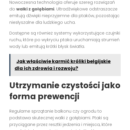
Nowoczesna technologia oferuje szereg rozwiązań
do
walki z gołębiami
. Ultradźwiękowe odstraszacze
emitują dźwięki nieprzyjemne dla ptaków, pozostając
niesłyszalne dla ludzkiego ucha.
Dostępne są również systemy wykorzystujące czujniki
ruchu, które po wykryciu ptaka uruchamiają strumień
wody lub emitują krótki błysk światła.
Jak właściwie karmić króliki belgijskie
dla ich zdrowia i rozwoju?
Utrzymanie czystości jako
forma prewencji
Regularne sprzątanie balkonu czy ogrodu to
podstawa skutecznej walki z gołębiami. Ptaki są
przyciągane przez resztki jedzenia i miejsca, które