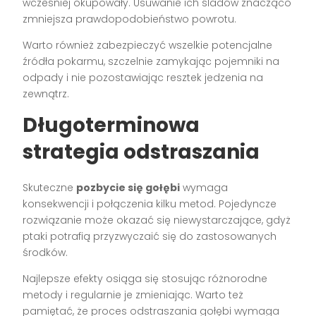
wcześniej okupowały. Usuwanie ich śladów znacząco
zmniejsza prawdopodobieństwo powrotu.
Warto również zabezpieczyć wszelkie potencjalne
źródła pokarmu, szczelnie zamykając pojemniki na
odpady i nie pozostawiając resztek jedzenia na
zewnątrz.
Długoterminowa
strategia odstraszania
Skuteczne
pozbycie się gołębi
wymaga
konsekwencji i połączenia kilku metod. Pojedyncze
rozwiązanie może okazać się niewystarczające, gdyż
ptaki potrafią przyzwyczaić się do zastosowanych
środków.
Najlepsze efekty osiąga się stosując różnorodne
metody i regularnie je zmieniając. Warto też
pamiętać, że proces odstraszania gołębi wymaga