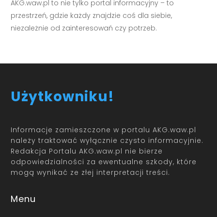
AKG.waw.pl to nie tylko portal informacyjny – to
przestrzeń, gdzie każdy znajdzie coś dla siebie,
niezależnie od zainteresowań czy potrzeb.
Użytkowniku!
Informacje zamieszczone w portalu AKG.waw.pl
należy traktować wyłącznie czysto informacyjnie.
Redakcja Portalu AKG.waw.pl nie bierze
odpowiedzialności za ewentualne szkody, które
mogą wynikać ze złej interpretacji treści.
Menu