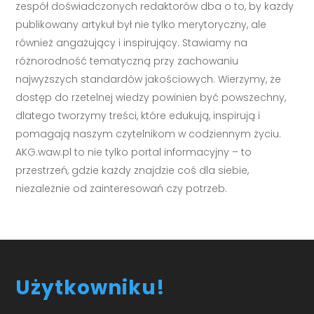
zespół doświadczonych redaktorów dba o to, by każdy
publikowany artykuł był nie tylko merytoryczny, ale
również angażujący i inspirujący. Stawiamy na
różnorodność tematyczną przy zachowaniu
najwyższych standardów jakościowych. Wierzymy, że
dostęp do rzetelnej wiedzy powinien być powszechny,
dlatego tworzymy treści, które edukują, inspirują i
pomagają naszym czytelnikom w codziennym życiu.
AKG.waw.pl to nie tylko portal informacyjny – to
przestrzeń, gdzie każdy znajdzie coś dla siebie,
niezależnie od zainteresowań czy potrzeb.
Użytkowniku!