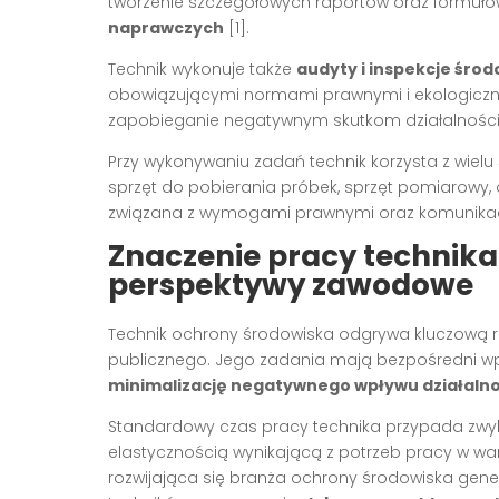
tworzenie szczegółowych raportów oraz formuł
naprawczych
[1].
Technik wykonuje także
audyty i inspekcje śro
obowiązującymi normami prawnymi i ekologicznymi.
zapobieganie negatywnym skutkom działalności 
Przy wykonywaniu zadań technik korzysta z wielu
sprzęt do pobierania próbek, sprzęt pomiarowy
związana z wymogami prawnymi oraz komunikacja 
Znaczenie pracy technika
perspektywy zawodowe
Technik ochrony środowiska odgrywa kluczową r
publicznego. Jego zadania mają bezpośredni w
minimalizację negatywnego wpływu działalno
Standardowy czas pracy technika przypada zwykl
elastycznością wynikającą z potrzeb pracy w w
rozwijająca się branża ochrony środowiska gen