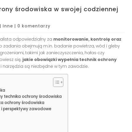
rony środowiska w swojej codziennej
|
Inne
|
0 komentarzy
alista odpowiedzialny za
monitorowanie, kontrolę oraz
go zadania obejmują m.in. badanie powietrza, wód i gleby
rożeniami, takimi jak zanieczyszczenia, hałas czy
owiesz się,
jakie obowiązki wypełnia technik ochrony
 i narzędzia są niezbędne w tym zawodzie.
ska
cy technika ochrony środowiska
ika ochrony środowiska
a i perspektywy zawodowe