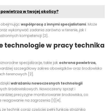
powietrza w twojej okolicy?
, obejmując
współpracę z innymi specjalistami
. Może
raz wykonywać zadania zarówno w terenie, jak i
stronnych kompetencji [2].
ne technologie w pracy technika
norodne specjalizacje, takie jak
ochrona powietrza,
e bardziej szczegółowy zakres obowiązków oraz środowisko
ach terenowych [2].
dzięki
wdrażaniu nowoczesnych technologii
ych środowiskowych. Nowoczesny sprzęt i
ardziej precyzyjne monitorowanie środowiska, co
e reagowanie na zagrożenia [1][4].
e technik coraz częściej pełni funkcję strażnika