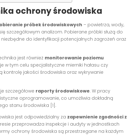
ika ochrony środowiska
obieranie próbek środowiskowych
– powietrza, wody,
 się szczegółowym analizom. Pobierane próbki służą do
 niezbędne do identyfikacji potencjalnych zagrożeń oraz
hnika jest również
monitorowanie poziomu
uje w tym celu specjalistyczne mierniki hałasu czy
cą kontrolę jakości środowiska oraz wykrywanie
wuje szczegółowe
raporty środowiskowe
. W pracy
alistyczne oprogramowanie, co umożliwia dokładną
ego stanu środowiska [1].
owiska jest odpowiedzialny za
zapewnienie zgodności z
kresie przeprowadza inspekcje i audyty w jednostkach
normy ochrony środowiska są przestrzegane na każdym