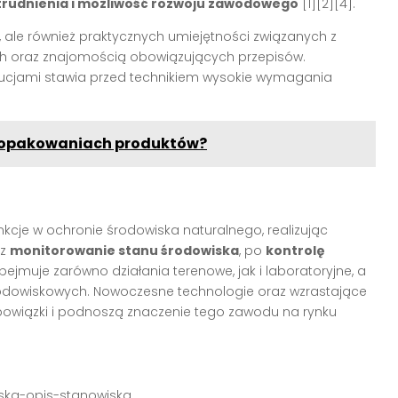
rudnienia i możliwość rozwoju zawodowego
[1][2][4].
 ale również praktycznych umiejętności związanych z
h oraz znajomością obowiązujących przepisów.
ucjami stawia przed technikiem wysokie wymagania
a opakowaniach produktów?
unkcje w ochronie środowiska naturalnego, realizując
ez
monitorowanie stanu środowiska
, po
kontrolę
bejmuje zarówno działania terenowe, jak i laboratoryjne, a
środowiskowych. Nowoczesne technologie oraz wzrastające
owiązki i podnoszą znaczenie tego zawodu na rynku
iska-opis-stanowiska