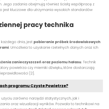
. Jego zadania obejmują również ścisłą współpracę z
o jest kluczowe dla utrzymania wysokich standardów
ziennej pracy technika
każdego dnia, jest
pobieranie próbek środowiskowych
urami
. Umożliwia to uzyskanie rzetelnych danych oraz ich
żenia zanieczyszczeń oraz poziomu hałasu
. Technik
atory powietrza czy mierniki dźwięku, które dostarczają
ieprawidłowości [2].
ach programu Czyste Powietrze?
użyciu zarówno narzędzi statystycznych, jak i
nia oraz wizualizacji wyników. Pozwala to technikowi na