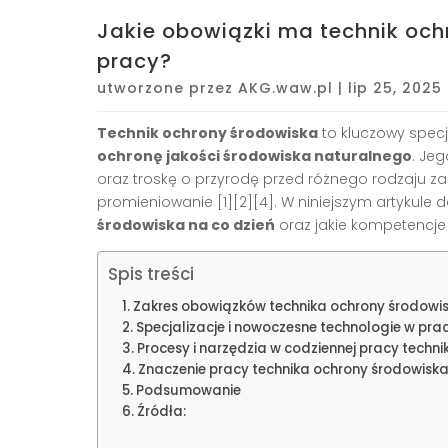
Jakie obowiązki ma technik och
pracy?
utworzone przez
AKG.waw.pl
|
lip 25, 2025
Technik ochrony środowiska
to kluczowy specj
ochronę jakości środowiska naturalnego
. Je
oraz troskę o przyrodę przed różnego rodzaju zag
promieniowanie [1][2][4]. W niniejszym artykule d
środowiska na co dzień
oraz jakie kompetencje
Spis treści
Zakres obowiązków technika ochrony środowi
Specjalizacje i nowoczesne technologie w pra
Procesy i narzędzia w codziennej pracy techn
Znaczenie pracy technika ochrony środowisk
Podsumowanie
Źródła: