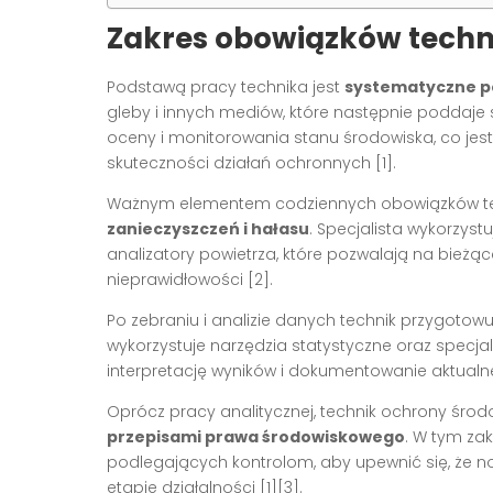
Zakres obowiązków techn
Podstawą pracy technika jest
systematyczne p
gleby i innych mediów, które następnie poddaje
oceny i monitorowania stanu środowiska, co jest
skuteczności działań ochronnych [1].
Ważnym elementem codziennych obowiązków tec
zanieczyszczeń i hałasu
. Specjalista wykorzyst
analizatory powietrza, które pozwalają na bieżą
nieprawidłowości [2].
Po zebraniu i analizie danych technik przygoto
wykorzystuje narzędzia statystyczne oraz specj
interpretację wyników i dokumentowanie aktualn
Oprócz pracy analitycznej, technik ochrony środ
przepisami prawa środowiskowego
. W tym za
podlegających kontrolom, aby upewnić się, że 
etapie działalności [1][3].