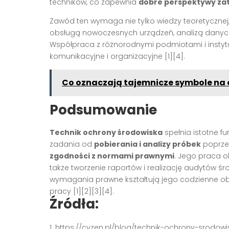
techników, co zapewnia
dobre perspektywy zat
Zawód ten wymaga nie tylko wiedzy teoretycznej,
obsługą nowoczesnych urządzeń, analizą danyc
Współpraca z różnorodnymi podmiotami i instyt
komunikacyjne i organizacyjne [1][4].
Co oznaczają tajemnicze symbole n
Podsumowanie
Technik ochrony środowiska
spełnia istotne f
zadania od
pobierania i analizy próbek
poprz
zgodności z normami prawnymi
. Jego praca o
także tworzenie raportów i realizację audytów 
wymagania prawne kształtują jego codzienne ob
pracy [1][2][3][4].
Źródła:
https://cvzen.pl/blog/technik-ochrony-srodow