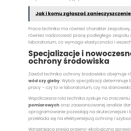
Jak i komu zgłaszać zanieczyszczenie 
Praca technika ma również charakter zespołowy
również nadzorować pracę podległego zespołu o
laboratorium, co wymaga elastyczności i wszech
Specjalizacje i nowoczes
ochrony środowiska
Zawód technika ochrony środowiska obejmuje róż
wód czy gleby
. Wybór specjalizacji determinuj
pracy – czy to w laboratorium, czy na stanowisk
Współczesna rola technika zyskuje na znaczeniu 
pomiarowych
oraz zaawansowanej analizie dan
oprogramowanie pozwalają na skuteczniejsze i b
przekłada się na efektywniejszą ochronę i szybsz
Wzrastająca presja prawno-ekologiczna sprawia, ż