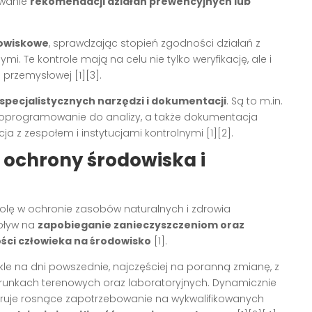
owanie
rekomendacji działań prewencyjnych lub
dowiskowe
, sprawdzając stopień zgodności działań z
 Te kontrole mają na celu nie tylko weryfikację, ale i
przemysłowej [1][3].
specjalistycznych narzędzi i dokumentacji
. Są to m.in.
, oprogramowanie do analizy, a także dokumentacja
z zespołem i instytucjami kontrolnymi [1][2].
 ochrony środowiska i
olę w ochronie zasobów naturalnych i zdrowia
pływ na
zapobieganie zanieczyszczeniom oraz
ści człowieka na środowisko
[1].
e na dni powszednie, najczęściej na poranną zmianę, z
arunkach terenowych oraz laboratoryjnych. Dynamicznie
eruje rosnące zapotrzebowanie na wykwalifikowanych