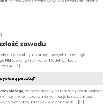
iska
jest niezwykle zróżnicowany. Możliwości zatrudnienia
3]
szłość zawodu
się do potrzeb rynku pracy i nowych technologii.
ii BIM
(Building Information Modeling), która
emy CAD [2].
 wysłaną pocztą?
 zamkniętego
, co przekłada się na realizację coraz większej
 się rosnące zapotrzebowanie na specjalistów z zakresu
wych technologii i trendów ekologicznych [2][4].