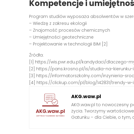
Kompetencje i umiejętnoś
Program studiów wyposaża absolwentów w szerok
– Wiedzę z zakresu ekologii
– Znajomość procesów chemicznych
– Umiejętności geotechniczne
– Projektowanie w technologii BIM [2]
Źródła:
[1] https://wis.pwr.edu.pl/kandydaci/dlaczego
[2] https://pans.krosno.pl/is/studia-na-kierunk
[3] https://informatorszkolny.com/inzynieria-s
[4] https://clickup.com/pl/blog/142831/trendy-w
AKG.waw.pl
AKG.waw.pl to nowoczesny por
życia. Tworzymy wartościowe a
Gatunku – dla Ciebie, o tym,