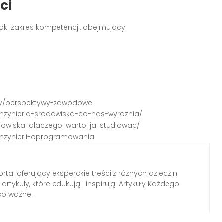
ci
i zakres kompetencji, obejmujący:
-my/perspektywy-zawodowe
u-inzynieria-srodowiska-co-nas-wyroznia/
rodowiska-dlaczego-warto-ja-studiowac/
-inzynierii-oprogramowania
tal oferujący eksperckie treści z różnych dziedzin
rtykuły, które edukują i inspirują. Artykuły Każdego
 co ważne.