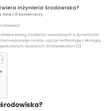
wiera inżynieria środowiska?
|
Inne
|
0 komentarzy
środowiska?
ry otwiera szereg możliwości zawodowych w dynamicznie
 zrównoważonego rozwoju. Łącząc technologię z ekologią,
 współczesnym wyzwaniom środowiskowym [2].
go
r środowiska?