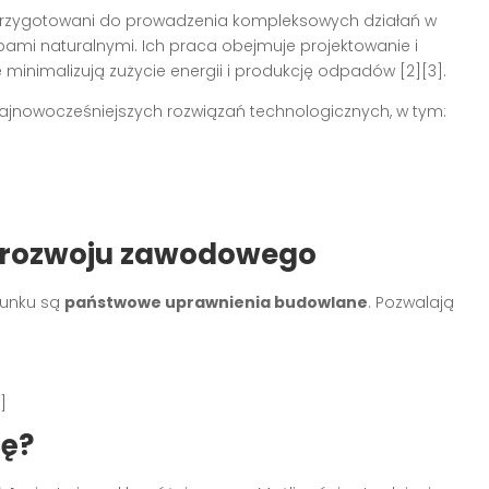
rzygotowani do prowadzenia kompleksowych działań w
bami naturalnymi. Ich praca obejmuje projektowanie i
inimalizują zużycie energii i produkcję odpadów [2][3].
ajnowocześniejszych rozwiązań technologicznych, w tym:
i rozwoju zawodowego
runku są
państwowe uprawnienia budowlane
. Pozwalają
]
cę?