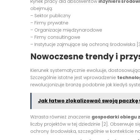
Rynek pracy dla absolwentów
inżynierii środow
obejmują:
– Sektor publiczny
– Firmy prywatne
– Organizacje międzynarodowe
– Firmy consultingowe
– Instytucje zajmujące się ochroną środowiska [
Nowoczesne trendy i przy
Kierunek systematycznie ewoluuje, dostosowując 
Szczególnie istotne jest wprowadzenie
technolog
rewolucjonizuje branżę podobnie jak kiedyś syst
Jak łatwo zlokalizować swoją paczkę
Wzrasta również znaczenie
gospodarki obiegu
liczby projektów w tej dziedzinie [2]. Obserwuje
ochrony środowiska, szczególnie w kontekście no