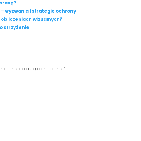
 pracę?
– wyzwania i strategie ochrony
 obliczeniach wizualnych?
ko strzyżenie
agane pola są oznaczone
*