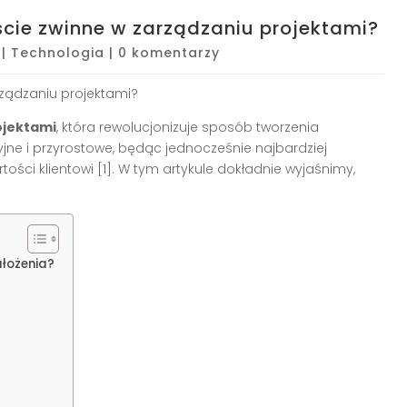
cie zwinne w zarządzaniu projektami?
|
Technologia
|
0 komentarzy
ządzaniu projektami?
ojektami
, która rewolucjonizuje sposób tworzenia
jne i przyrostowe, będąc jednocześnie najbardziej
ści klientowi [1]. W tym artykule dokładnie wyjaśnimy,
ałożenia?