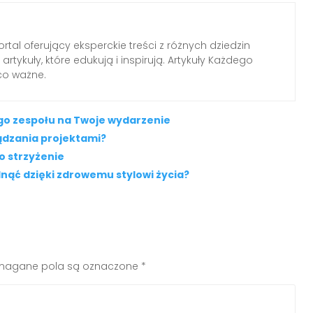
tal oferujący eksperckie treści z różnych dziedzin
rtykuły, które edukują i inspirują. Artykuły Każdego
 co ważne.
ego zespołu na Twoje wydarzenie
ządzania projektami?
ko strzyżenie
nąć dzięki zdrowemu stylowi życia?
agane pola są oznaczone
*