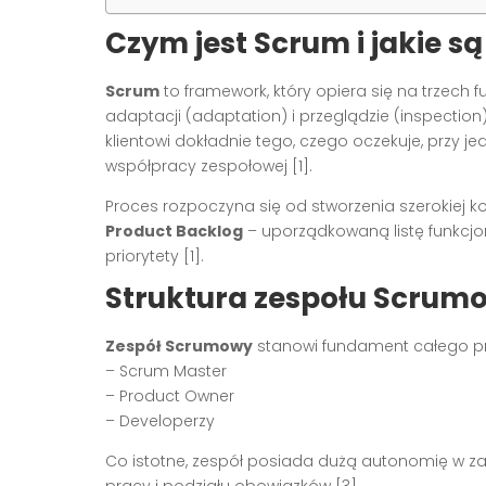
Czym jest Scrum i jakie s
Scrum
to framework, który opiera się na trzech f
adaptacji (adaptation) i przeglądzie (inspectio
klientowi dokładnie tego, czego oczekuje, przy 
współpracy zespołowej [1].
Proces rozpoczyna się od stworzenia szerokiej ko
Product Backlog
– uporządkowaną listę funkcjo
priorytety [1].
Struktura zespołu Scrum
Zespół Scrumowy
stanowi fundament całego pr
– Scrum Master
– Product Owner
– Developerzy
Co istotne, zespół posiada dużą autonomię w z
pracy i podziału obowiązków [3].