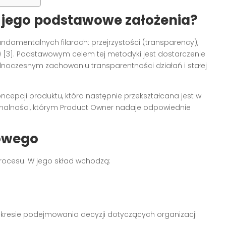
ą jego podstawowe założenia?
undamentalnych filarach: przejrzystości (transparency),
n) [3]. Podstawowym celem tej metodyki jest dostarczenie
jednoczesnym zachowaniu transparentności działań i stałej
ncepcji produktu, która następnie przekształcana jest w
nalności, którym Product Owner nadaje odpowiednie
owego
ocesu. W jego skład wchodzą:
akresie podejmowania decyzji dotyczących organizacji