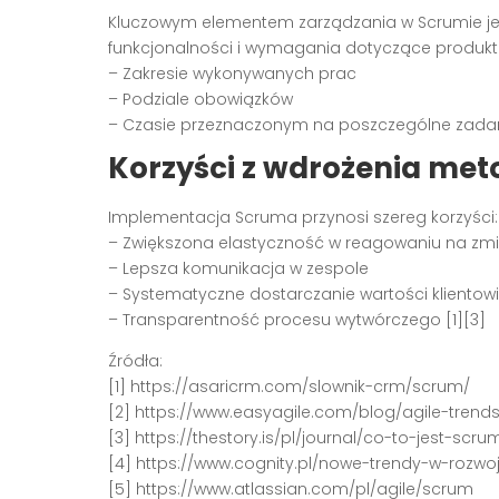
Kluczowym elementem zarządzania w Scrumie j
funkcjonalności i wymagania dotyczące produktu
– Zakresie wykonywanych prac
– Podziale obowiązków
– Czasie przeznaczonym na poszczególne zadan
Korzyści z wdrożenia me
Implementacja Scruma przynosi szereg korzyści:
– Zwiększona elastyczność w reagowaniu na zm
– Lepsza komunikacja w zespole
– Systematyczne dostarczanie wartości klientowi
– Transparentność procesu wytwórczego [1][3]
Źródła:
[1] https://asaricrm.com/slownik-crm/scrum/
[2] https://www.easyagile.com/blog/agile-trend
[3] https://thestory.is/pl/journal/co-to-jest-scru
[4] https://www.cognity.pl/nowe-trendy-w-rozw
[5] https://www.atlassian.com/pl/agile/scrum