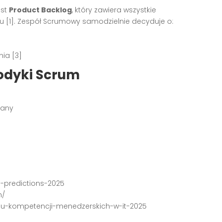
est
Product Backlog
, który zawiera wszystkie
 [1]. Zespół Scrumowy samodzielnie decyduje o:
ia [3]
todyki Scrum
iany
s-predictions-2025
m/
oju-kompetencji-menedzerskich-w-it-2025