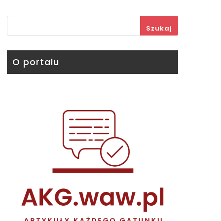
Szukaj
O portalu