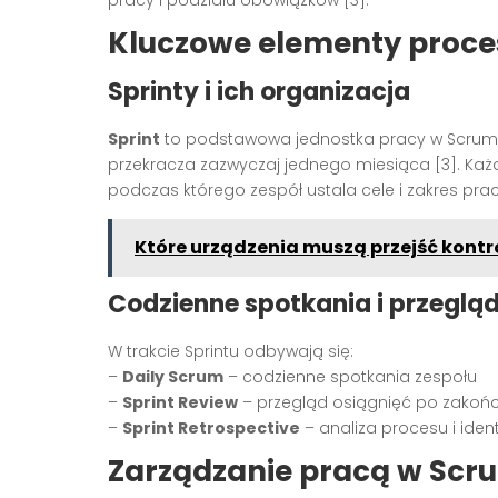
Kluczowe elementy proc
Sprinty i ich organizacja
Sprint
to podstawowa jednostka pracy w Scrumie. 
przekracza zazwyczaj jednego miesiąca [3]. Każ
podczas którego zespół ustala cele i zakres prac
Które urządzenia muszą przejść kontr
Codzienne spotkania i przeglą
W trakcie Sprintu odbywają się:
–
Daily Scrum
– codzienne spotkania zespołu
–
Sprint Review
– przegląd osiągnięć po zakońc
–
Sprint Retrospective
– analiza procesu i ide
Zarządzanie pracą w Scr