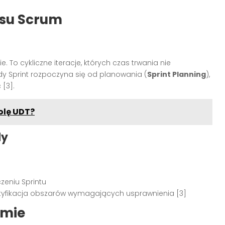
esu Scrum
To cykliczne iteracje, których czas trwania nie
dy Sprint rozpoczyna się od planowania (
Sprint Planning
),
 [3].
olę UDT?
dy
zeniu Sprintu
ntyfikacja obszarów wymagających usprawnienia [3]
umie