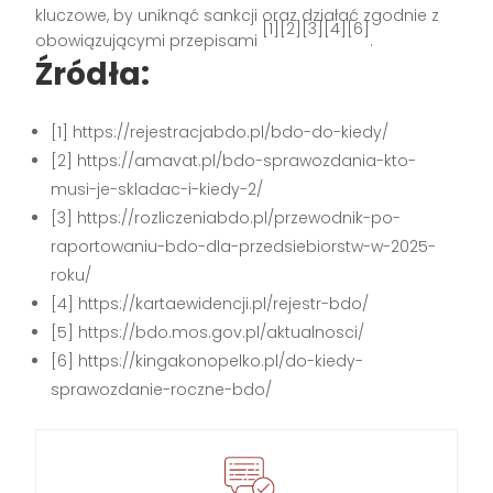
kluczowe, by uniknąć sankcji oraz działać zgodnie z
[1][2][3][4][6]
obowiązującymi przepisami
.
Źródła:
[1] https://rejestracjabdo.pl/bdo-do-kiedy/
[2] https://amavat.pl/bdo-sprawozdania-kto-
musi-je-skladac-i-kiedy-2/
[3] https://rozliczeniabdo.pl/przewodnik-po-
raportowaniu-bdo-dla-przedsiebiorstw-w-2025-
roku/
[4] https://kartaewidencji.pl/rejestr-bdo/
[5] https://bdo.mos.gov.pl/aktualnosci/
[6] https://kingakonopelko.pl/do-kiedy-
sprawozdanie-roczne-bdo/