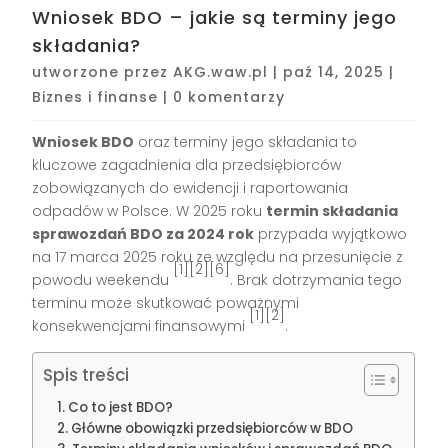
Wniosek BDO – jakie są terminy jego
składania?
utworzone przez
AKG.waw.pl
|
paź 14, 2025
|
Biznes i finanse
|
0 komentarzy
Wniosek BDO
oraz terminy jego składania to
kluczowe zagadnienia dla przedsiębiorców
zobowiązanych do ewidencji i raportowania
odpadów w Polsce. W 2025 roku
termin składania
sprawozdań BDO za 2024 rok
przypada wyjątkowo
na 17 marca 2025 roku ze względu na przesunięcie z
[1][2][6]
powodu weekendu
. Brak dotrzymania tego
terminu może skutkować poważnymi
[1][2]
konsekwencjami finansowymi
.
Spis treści
Co to jest BDO?
Główne obowiązki przedsiębiorców w BDO