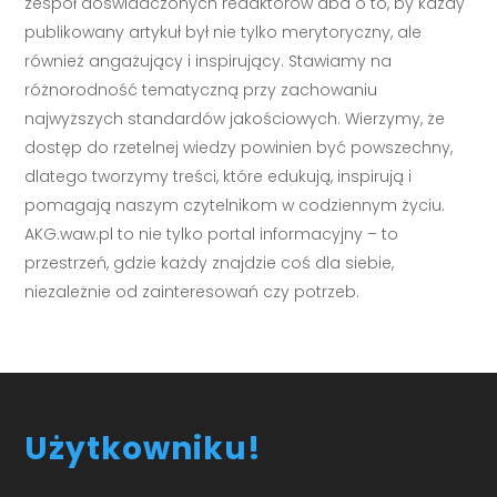
zespół doświadczonych redaktorów dba o to, by każdy
publikowany artykuł był nie tylko merytoryczny, ale
również angażujący i inspirujący. Stawiamy na
różnorodność tematyczną przy zachowaniu
najwyższych standardów jakościowych. Wierzymy, że
dostęp do rzetelnej wiedzy powinien być powszechny,
dlatego tworzymy treści, które edukują, inspirują i
pomagają naszym czytelnikom w codziennym życiu.
AKG.waw.pl to nie tylko portal informacyjny – to
przestrzeń, gdzie każdy znajdzie coś dla siebie,
niezależnie od zainteresowań czy potrzeb.
Użytkowniku!