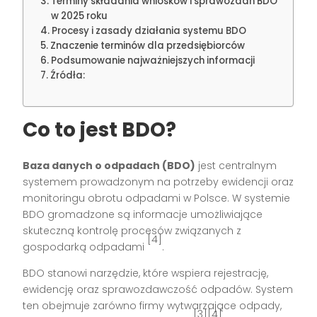
Terminy składania wniosków i sprawozdań BDO
w 2025 roku
Procesy i zasady działania systemu BDO
Znaczenie terminów dla przedsiębiorców
Podsumowanie najważniejszych informacji
Źródła:
Co to jest BDO?
Baza danych o odpadach (BDO)
jest centralnym
systemem prowadzonym na potrzeby ewidencji oraz
monitoringu obrotu odpadami w Polsce. W systemie
BDO gromadzone są informacje umożliwiające
skuteczną kontrolę procesów związanych z
[4]
gospodarką odpadami
.
BDO stanowi narzędzie, które wspiera rejestrację,
ewidencję oraz sprawozdawczość odpadów. System
ten obejmuje zarówno firmy wytwarzające odpady,
[3][4]