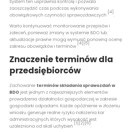
System ten usprawnia kontrolę i pozwala
zaoszczędzić czas podczas wykonywania
[4]
obowiązkowych czynności sprawozdawczych
.
Warto kontynuować monitorowanie przepisów i
zaleceń, ponieważ zmiany w systemie BDO lub
aktualizacje prawne mogą wymusić ponowną ocenę
[4][5]
zakresu obowiązków i terminów
.
Znaczenie terminów dla
przedsiębiorców
Zachowanie
terminów składania sprawozdań w
BDO
jest jednym z najważniejszych elementów
prowadzenia działalności gospodarczej w zakresie
gospodarki odpadami. Każde opóźnienie w złożeniu
wniosku generuje realne ryzyko nałożenia kar
administracyjnych, których wysokość jest
[1][2][6]
uzależniona od skali uchybień
.