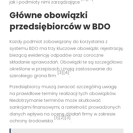
jak i podmioty nimi zarządzające
.
Główne obowiązki
przedsiębiorców w BDO
Każdy podmiot zobowiązany do korzystania z
systemu BDO ma trzy kluczowe obowiązki: rejestrację,
bieżącą ewidencję odpadów oraz coroczne
składanie sprawozdań. Obowiązki te są szczegółowo
określone w przepisach i mają zastosowanie do
[3][4]
szerokiego grona firm
.
Przedsiębiorcy muszą zwracać szczególną uwagę
na prawidłowe terminy realizacji tych obowiązków.
Niedotrzymanie terminów może skutkować
sankcjami finansowymi, a rzetelność prowadzonych
danych wpływa na ocenę działań firmy w zakresie
[1][2][3]
ochrony środowiska
.