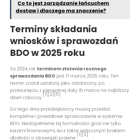
Co to jest zarządzanie łańcuchem
dostaw i dlaczego ma znaczenie?
Terminy składania
wniosków i sprawozdań
BDO w 2025 roku
Za 2024 rok
terminem złożenia rocznego
sprawozdania BDO
jest 17 marca 2025 roku. Ten
termin został ustalony jako ostateczny, po
przesunięciu z pierwotnej daty 15 marca na najbliższy
[1][2][6]
dzień roboczy
.
Do tego dnia przedsiębiorcy muszą przesłać
kompletne i prawidłowe sprawozdanie w systemie
BDO. Niedopełnienie tej formalności grozi nie tylko
karami finansowymi, lecz także widocznym brakiem
[1][2]
dbałości o obowiązki prawne
.