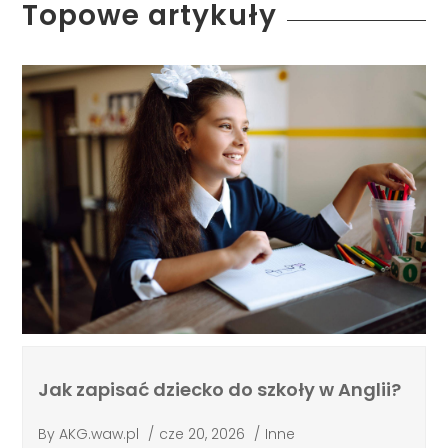
Topowe artykuły
Jak zapisać dziecko do szkoły w Anglii?
By
AKG.waw.pl
/
cze 20, 2026
/
Inne