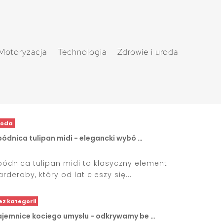
Motoryzacja
Technologia
Zdrowie i uroda
oda
ódnica tulipan midi - elegancki wybó …
pódnica tulipan midi to klasyczny element
arderoby, który od lat cieszy się...
ez kategorii
ajemnice kociego umysłu - odkrywamy be …