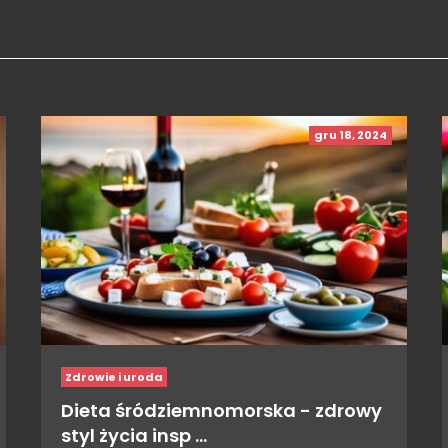
gru 18, 2024
Zdrowie i uroda
Dieta śródziemnomorska - zdrowy
styl życia insp …