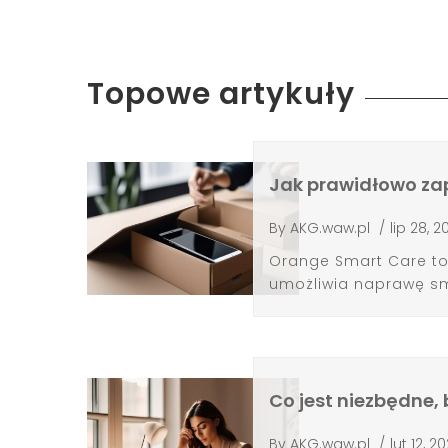
Topowe artykuły
Jak prawidłowo za
By
AKG.waw.pl
/
lip 28, 
Orange Smart Care to
umożliwia naprawę sm
Co jest niezbędne,
By
AKG.waw.pl
/
lut 12, 2