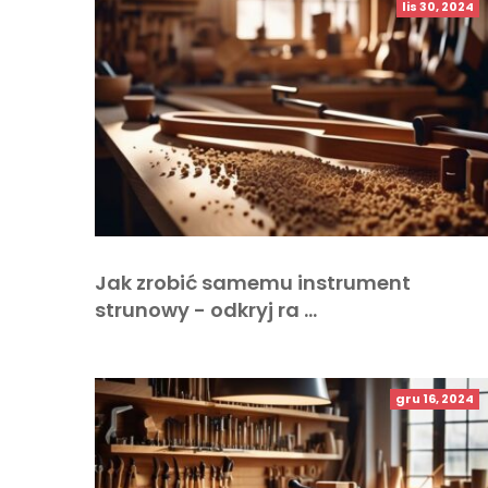
lis 30, 2024
Jak zrobić samemu instrument
strunowy - odkryj ra …
gru 16, 2024