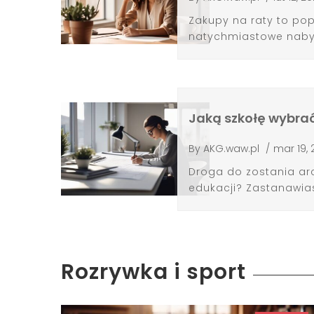
Zakupy na raty to po
natychmiastowe nabyc
Jaką szkołę wybrać
By
AKG.waw.pl
/
mar 19,
Droga do zostania ar
edukacji? Zastanawiasz
Rozrywka i sport