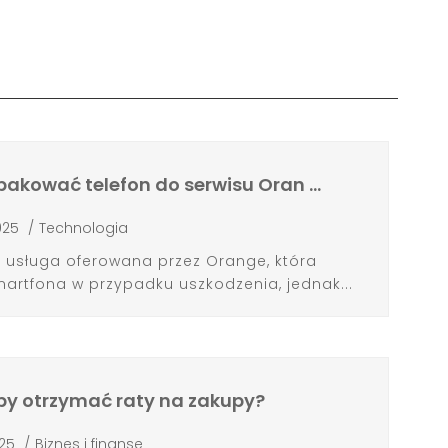
pakować telefon do serwisu Oran …
2025
/
Technologia
 usługa oferowana przez Orange, która
artfona w przypadku uszkodzenia, jednak...
 by otrzymać raty na zakupy?
025
/
Biznes i finanse