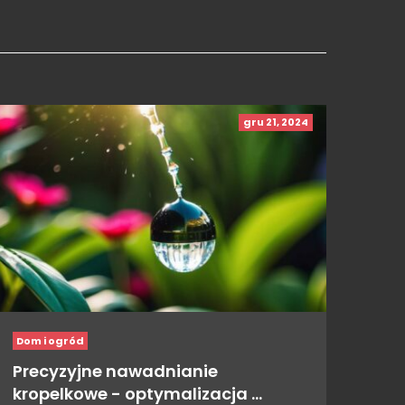
gru 21, 2024
Dom i ogród
Precyzyjne nawadnianie
kropelkowe - optymalizacja …