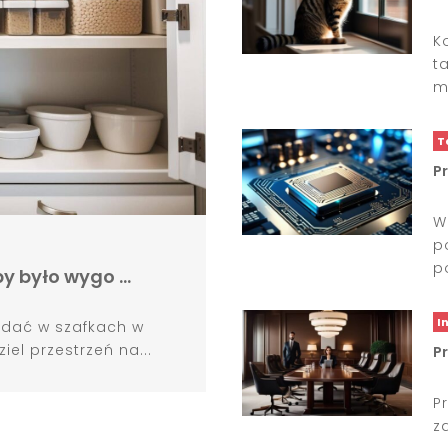
K
t
m
T
P
W
p
p
by było wygo …
I
adać w szafkach w
el przestrzeń na...
P
P
z