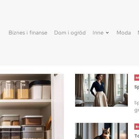
Biznes i finanse
Dom i ogród
Inne
Moda
M
Sp
S
g
B
T