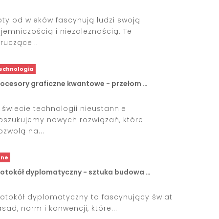
oty od wieków fascynują ludzi swoją
ajemniczością i niezależnością. Te
ruczące...
echnologia
rocesory graficzne kwantowe - przełom …
 świecie technologii nieustannie
oszukujemy nowych rozwiązań, które
ozwolą na...
nne
rotokół dyplomatyczny - sztuka budowa …
rotokół dyplomatyczny to fascynujący świat
asad, norm i konwencji, które...