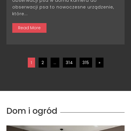
obserwacji psa w domu Kamera do
obserwacji psa to nowoczesne urządzenie,
które...
Read More
1
2
…
314
315
»
Dom i ogród