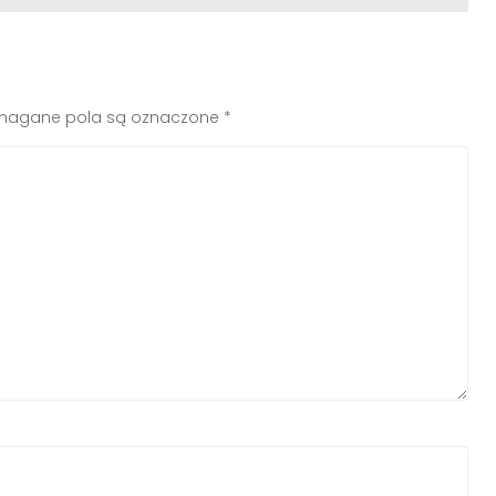
agane pola są oznaczone
*