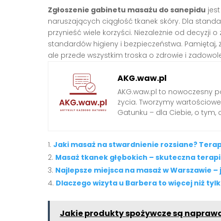
Zgłoszenie gabinetu masażu do sanepidu
jes
naruszających ciągłość tkanek skóry. Dla stan
przynieść wiele korzyści. Niezależnie od decyzji o
standardów higieny i bezpieczeństwa. Pamiętaj, ż
ale przede wszystkim troska o zdrowie i zadowole
AKG.waw.pl
AKG.waw.pl to nowoczesny por
życia. Tworzymy wartościowe a
Gatunku – dla Ciebie, o tym,
Jaki masaż na stwardnienie rozsiane? Tera
Masaż tkanek głębokich – skuteczna terapi
Najlepsze miejsca na masaż w Warszawie – j
Dlaczego wizyta u Barbera to więcej niż tyl
Jakie produkty spożywcze są napraw