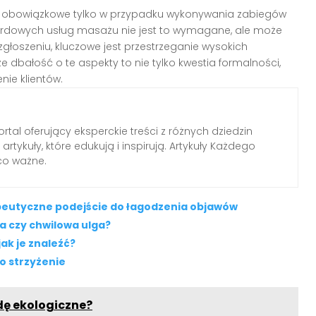
t obowiązkowe tylko w przypadku wykonywania zabiegów
dardowych usług masażu nie jest to wymagane, ale może
 zgłoszeniu, kluczowe jest przestrzeganie wysokich
e dbałość o te aspekty to nie tylko kwestia formalności,
nie klientów.
tal oferujący eksperckie treści z różnych dziedzin
rtykuły, które edukują i inspirują. Artykuły Każdego
 co ważne.
peutyczne podejście do łagodzenia objawów
a czy chwilowa ulga?
ak je znaleźć?
ko strzyżenie
dę ekologiczne?