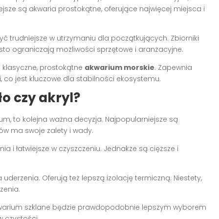
sze są akwaria prostokątne, oferujące najwięcej miejsca i
 trudniejsze w utrzymaniu dla początkujących. Zbiorniki
ęsto ograniczają możliwości sprzętowe i aranżacyjne.
 klasyczne, prostokątne
akwarium morskie
. Zapewnia
 co jest kluczowe dla stabilności ekosystemu.
o czy akryl?
um, to kolejna ważna decyzja. Najpopularniejsze są
ałów ma swoje zalety i wady.
a i łatwiejsze w czyszczeniu. Jednakże są cięższe i
a uderzenia. Oferują też lepszą izolację termiczną. Niestety,
zenia.
arium szklane będzie prawdopodobnie lepszym wyborem
 czystości.