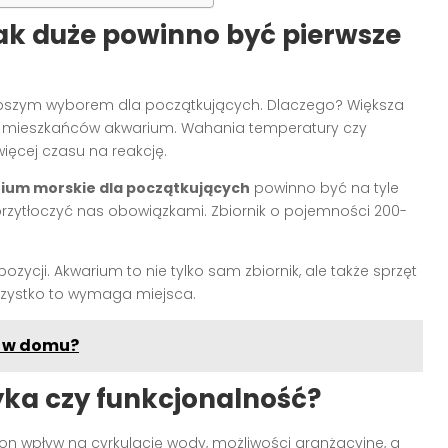
ak duże powinno być pierwsze
pszym wyborem dla początkujących. Dlaczego? Większa
la mieszkańców akwarium. Wahania temperatury czy
ęcej czasu na reakcję.
ium morskie dla początkujących
powinno być na tyle
y przytłoczyć nas obowiązkami. Zbiornik o pojemności 200-
zycji. Akwarium to nie tylko sam zbiornik, ale także sprzęt
 Wszystko to wymaga miejsca.
a w domu?
yka czy funkcjonalność?
a on wpływ na cyrkulację wody, możliwości aranżacyjne, a