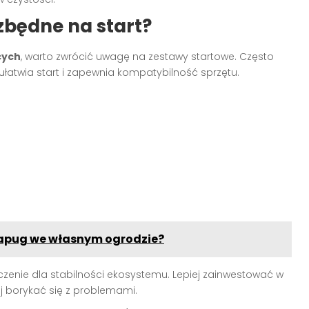
zbędne na start?
cych
, warto zwrócić uwagę na zestawy startowe. Często
ułatwia start i zapewnia kompatybilność sprzętu.
apug we własnym ogrodzie?
enie dla stabilności ekosystemu. Lepiej zainwestować w
ej borykać się z problemami.