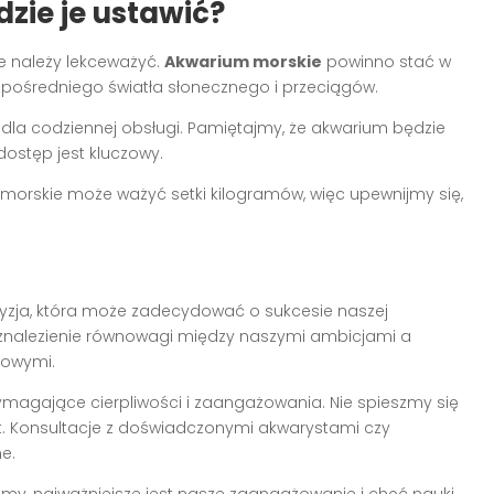
zie je ustawić?
ie należy lekceważyć.
Akwarium morskie
powinno stać w
pośredniego światła słonecznego i przeciągów.
 dla codziennej obsługi. Pamiętajmy, że akwarium będzie
ostęp jest kluczowy.
morskie może ważyć setki kilogramów, więc upewnijmy się,
yzja, która może zadecydować o sukcesie naszej
znalezienie równowagi między naszymi ambicjami a
sowymi.
magające cierpliwości i zaangażowania. Nie spieszmy się
t. Konsultacje z doświadczonymi akwarystami czy
e.
jemy, najważniejsze jest nasze zaangażowanie i chęć nauki.