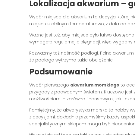
Lokalizacja akwarium – gd
Wybór miejsca dla akwarium to decyzja, której n
miejscu stabilnym temperaturowo, z dala od bez
Ważne jest też, aby miejsce było łatwo dostępne
wymagało regularnej pielęgnacji, więc wygodny d
Rozważmy też nośność podłogi. Pełne akwarium 
że podłoga wytrzyma takie obciążenie.
Podsumowanie
Wybór pierwszego
akwarium morskiego
to dec
przygody z podwodnym światem. Kluczowe jest 
możliwościami – zarówno finansowymi, jak i cza
Pamiętajmy, że akwarystyka morska to hobby wy
z decyzjami, dokładnie przemyślmy każdy aspek
specjalistycznym sklepem mogą być nieocenion
Niezależnie od tego, na jaki zbiornik się zdecydu