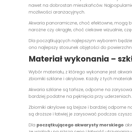
nawet na dobrostan mieszkańców. Najpopularniej
możliwości aranżacyjnych.
Akwaria panoramiczne, choć efektowne, mogą być
narożne czy okrągłe, choć ciekawe wizualnie, cz
Dla początkujących najlepszym wyborem będzie
ono najlepszy stosunek objętości do powierzchni,
Materiał wykonania – szkł
Wybór materiału, z którego wykonane jest akwari
zbiorniki szklane i akrylowe. Każdy z tych materi
Akwaria szklane są tańsze, odporne na zarysowani
bardziej podatne na pęknięcia przy uderzeniach.
Zbiorniki akrylowe są lżejsze i bardziej odporne n
są droższe i łatwiej je zarysować podczas czyszc
Dla
początkującego akwarysty morskiego
akw
ze względu na niższą cenę i łatwość utrzymania w