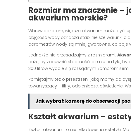
Rozmiar ma znaczenie – j
akwarium morskie?
Wbrew pozorom, większe akwarium może być le
objętość wody oznacza stabilniejsze warunki d
parametrów wody są mniej gwałtowne, co daje wi
Jednakże nie przesadzajmy z rozmiarami.
Akwar
duże, by zapewnić stabilność, ale nie na tyle, b
300 litrów wydaje się rozsądnym kompromisem.
Pamiętajmy też o przestrzeni, jaką mamy do dyspo
towarzyszący – filtry, odpieniacze, oświetlenie.
Jak wybrać kamerę do obserwacji ps
Kształt akwarium – estet
Kształt akwarium to nie tylko kwestia estetyki. M