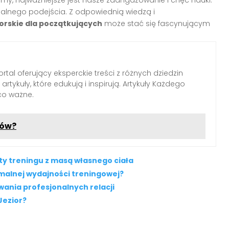
alnego podejścia. Z odpowiednią wiedzą i
rskie dla początkujących
może stać się fascynującym
tal oferujący eksperckie treści z różnych dziedzin
rtykuły, które edukują i inspirują. Artykuły Każdego
 co ważne.
tów?
ty treningu z masą własnego ciała
ymalnej wydajności treningowej?
ania profesjonalnych relacji
Jezior?