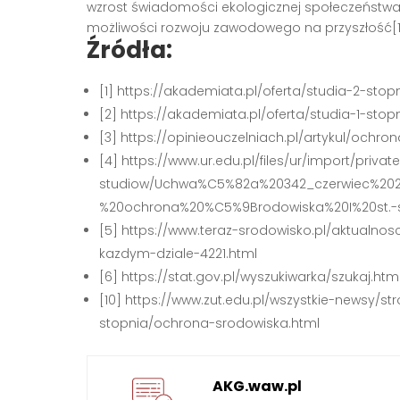
wzrost świadomości ekologicznej społeczeństwa 
możliwości rozwoju zawodowego na przyszłość[1]
Źródła:
[1] https://akademiata.pl/oferta/studia-2-st
[2] https://akademiata.pl/oferta/studia-1-st
[3] https://opinieouczelniach.pl/artykul/ochro
[4] https://www.ur.edu.pl/files/ur/import/priva
studiow/Uchwa%C5%82a%20342_czerwiec%2020
%20ochrona%20%C5%9Brodowiska%20I%20st.-s
[5] https://www.teraz-srodowisko.pl/aktual
kazdym-dziale-4221.html
[6] https://stat.gov.pl/wyszukiwarka/szukaj.
[10] https://www.zut.edu.pl/wszystkie-newsy/
stopnia/ochrona-srodowiska.html
AKG.waw.pl