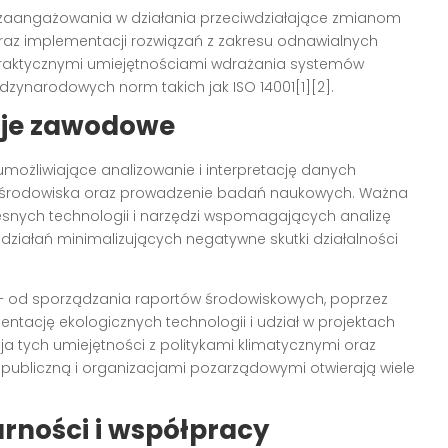
 zaangażowania w działania przeciwdziałające zmianom
raz implementacji rozwiązań z zakresu odnawialnych
 praktycznymi umiejętnościami wdrażania systemów
ynarodowych norm takich jak ISO 14001[1][2].
cje zawodowe
możliwiające analizowanie i interpretację danych
i środowiska oraz prowadzenie badań naukowych. Ważna
esnych technologii i narzędzi wspomagających analizę
działań minimalizujących negatywne skutki działalności
 – od sporządzania raportów środowiskowych, poprzez
tację ekologicznych technologii i udział w projektach
 tych umiejętności z politykami klimatycznymi oraz
 publiczną i organizacjami pozarządowymi otwierają wiele
arności i współpracy