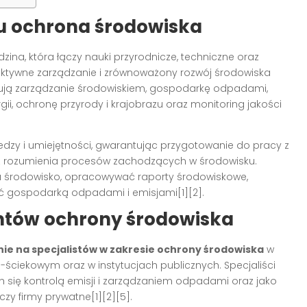
u ochrona środowiska
dzina, która łączy nauki przyrodnicze, techniczne oraz
ektywne zarządzanie i zrównoważony rozwój środowiska
mują zarządzanie środowiskiem, gospodarkę odpadami,
ii, ochronę przyrody i krajobrazu oraz monitoring jakości
dzy i umiejętności, gwarantując przygotowanie do pracy z
z rozumienia procesów zachodzących w środowisku.
na środowisko, opracowywać raporty środowiskowe,
ć gospodarką odpadami i emisjami[1][2].
ntów ochrony środowiska
e na specjalistów w zakresie ochrony środowiska
w
ciekowym oraz w instytucjach publicznych. Specjaliści
h się kontrolą emisji i zarządzaniem odpadami oraz jako
zy firmy prywatne[1][2][5].