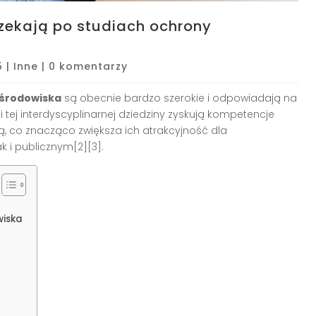
ekają po studiach ochrony
5
|
Inne
|
0 komentarzy
 środowiska
są obecnie bardzo szerokie i odpowiadają na
tej interdyscyplinarnej dziedziny zyskują kompetencje
ą, co znacząco zwiększa ich atrakcyjność dla
 i publicznym[2][3].
a
wiska