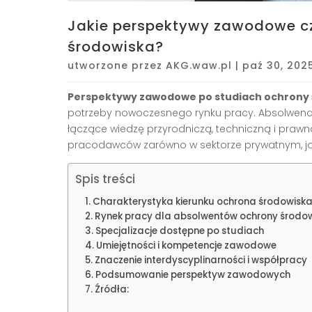
Jakie perspektywy zawodowe cz
środowiska?
utworzone przez
AKG.waw.pl
|
paź 30, 202
Perspektywy zawodowe po studiach ochrony
potrzeby nowoczesnego rynku pracy. Absolwenci 
łączące wiedzę przyrodniczą, techniczną i prawn
pracodawców zarówno w sektorze prywatnym, jak
Spis treści
Charakterystyka kierunku ochrona środowisk
Rynek pracy dla absolwentów ochrony środo
Specjalizacje dostępne po studiach
Umiejętności i kompetencje zawodowe
Znaczenie interdyscyplinarności i współpracy
Podsumowanie perspektyw zawodowych
Źródła: