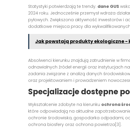
Statystyki potwierdzają te trendy:
dane GUS
wska
2024 roku. Jednocześnie przemysł wdraża działan
pyłowych. Zwiększona aktywność inwestorów i adm
dodatkowe miejsca pracy dla wykwalifikowanych 
Jak powstają produkty ekologiczne - 
Absolwenci kierunku znajdują zatrudnienie w fi
odnawialnych źródeł energii oraz instytucjach n
zadania związane z analizą danych środowisk
oraz projektowaniem i prowadzeniem nowoczesnyc
Specjalizacje dostępne po
Wykształcenie zdobyte na kierunku
ochrona śro
które odpowiadają na aktualne zapotrzebowanie r
ochronie środowiska, gospodarka odpadami, och
ochrona biosfery oraz ochrona powietrza[3].