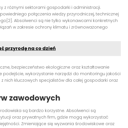
 z różnymi sektorami gospodarki i administracji.
powiedniego połączenia wiedzy przyrodniczej, technicznej
o[2]. Absolwenci są nie tylko wykonawcami konkretnych
związań w zakresie ochrony klimatu i zrównoważonego
ć przyrodę na co dzień
czne, bezpieczeństwo ekologiczne oraz kształtowanie
 podejście, wykorzystanie narzędzi do monitoringu jakości
 z nich kluczowych specjalistów dla całej gospodarki oraz
yw zawodowych
rodowiska są bardzo korzystne. Absolwenci są
ytucji oraz prywatnych firm, gdzie mogą wykorzystać
iejętności. Zmieniające się wyzwania środowiskowe oraz