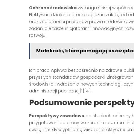
Ochrona środowiska
wymaga ścisłej współpracy
Efektywne działania proekologiczne zależą od od
oraz znajomości przepisów prawa środowiskoweg
zadań, ale także inicjatorami innowacyjnych ro
rozwoju.
Małe kroki, które pomagają oszczędza
Ich praca wpływa bezpośrednio na zdrowie publi
przyszłych standardów gospodarki. Zintegrowane
środowiska i wdrażania nowych technologii czyni
administracji publicznej[1][4].
Podsumowanie perspekt
Perspektywy zawodowe
po studiach ochrony ś
przygotowani do pracy w szerokim spektrum inst
swoją interdyscyplinarną wiedzę i praktyczne um