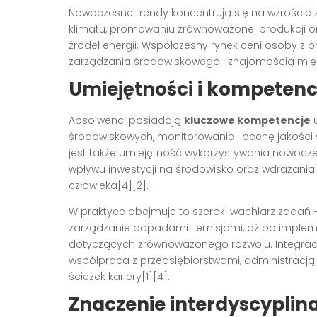
Nowoczesne trendy koncentrują się na wzroście
klimatu, promowaniu zrównoważonej produkcji o
źródeł energii. Współczesny rynek ceni osoby z
zarządzania środowiskowego i znajomością międz
Umiejętności i kompeten
Absolwenci posiadają
kluczowe kompetencje
u
środowiskowych, monitorowanie i ocenę jakośc
jest także umiejętność wykorzystywania nowocz
wpływu inwestycji na środowisko oraz wdrażania 
człowieka[4][2].
W praktyce obejmuje to szeroki wachlarz zadań
zarządzanie odpadami i emisjami, aż po implemen
dotyczących zrównoważonego rozwoju. Integracja
współpraca z przedsiębiorstwami, administracją
ścieżek kariery[1][4].
Znaczenie interdyscyplin