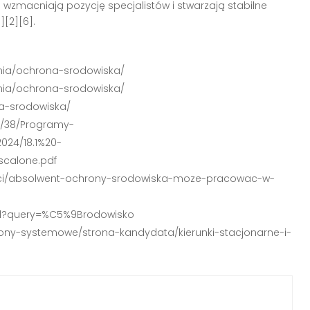
wzmacniają pozycję specjalistów i stwarzają stabilne
[2][6].
opnia/ochrona-srodowiska/
opnia/ochrona-srodowiska/
na-srodowiska/
te/38/Programy-
24/18.1%20-
calone.pdf
nosci/absolwent-ochrony-srodowiska-moze-pracowac-w-
html?query=%C5%9Brodowisko
strony-systemowe/strona-kandydata/kierunki-stacjonarne-i-