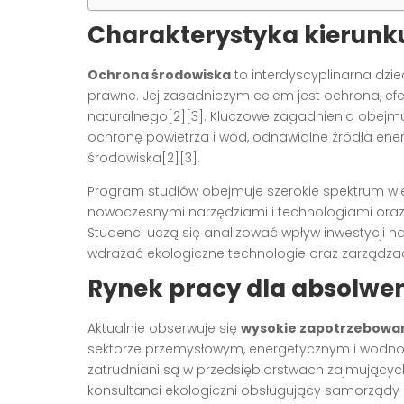
Charakterystyka kierunk
Ochrona środowiska
to interdyscyplinarna dzie
prawne. Jej zasadniczym celem jest ochrona, ef
naturalnego[2][3]. Kluczowe zagadnienia obej
ochronę powietrza i wód, odnawialne źródła energ
środowiska[2][3].
Program studiów obejmuje szerokie spektrum wie
nowoczesnymi narzędziami i technologiami ora
Studenci uczą się analizować wpływ inwestycji 
wdrażać ekologiczne technologie oraz zarządza
Rynek pracy dla absolwe
Aktualnie obserwuje się
wysokie zapotrzebowani
sektorze przemysłowym, energetycznym i wodno-ś
zatrudniani są w przedsiębiorstwach zajmującyc
konsultanci ekologiczni obsługujący samorządy c