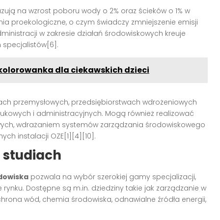
zują na wzrost poboru wody o 2% oraz ścieków o 1% w
ia proekologiczne, o czym świadczy zmniejszenie emisji
inistracji w zakresie działań środowiskowych kreuje
specjalistów[6].
kolorowanka dla ciekawskich dzieci
rmach przemysłowych, przedsiębiorstwach wdrożeniowych
aukowych i administracyjnych. Mogą również realizować
owych, wdrażaniem systemów zarządzania środowiskowego
h instalacji OZE[1][4][10].
 studiach
dowiska
pozwala na wybór szerokiej gamy specjalizacji,
ynku. Dostępne są m.in. dziedziny takie jak zarządzanie w
rona wód, chemia środowiska, odnawialne źródła energii,